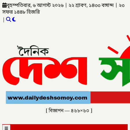
বৃহস্পতিবার, ৬ আগস্ট ২০২৬
|
২২ শ্রাবণ, ১৪৩৩ বঙ্গাব্দ
|
২৩
সফর ১৪৪৮ হিজরি
|
[ বিজ্ঞাপন — ৪৬৮×৬০ ]