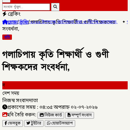
ব্রেকিং
হোম
/
কৃষি
/
গলাচিপায় কৃতি শিক্ষার্থী ও গুণী শিক্ষকদের
থান দিবস ২০২৬ উপলক্ষে আলোচনা সভা ও বিশেষ মোনাজাত,
✦
গলাচিপায় ১০ প
সংবর্ধনা,
কৃষি
গলাচিপায় কৃতি শিক্ষার্থী ও গুণী
শিক্ষকদের সংবর্ধনা,
দ
দেশ সময়
নিজস্ব সংবাদদাতা
প্রকাশের সময় : ০৪:৩৫ অপরাহ্ন ০২-০৭-২০২৬
ছবি তৈরি করুন:
নিউজ কার্ড
সম্পূর্ণ সংবাদ
ফেসবুক
টুইটার
হোয়াটসঅ্যাপ