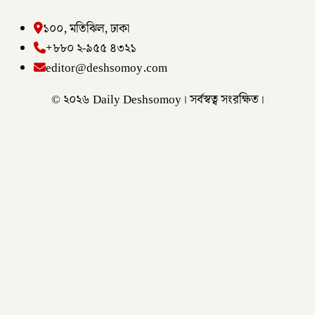
১০০, মতিঝিল, ঢাকা
+৮৮০ ২-৯৫৫ ৪৩২১
editor@deshsomoy.com
© ২০২৬ Daily Deshsomoy। সর্বস্বত্ব সংরক্ষিত।