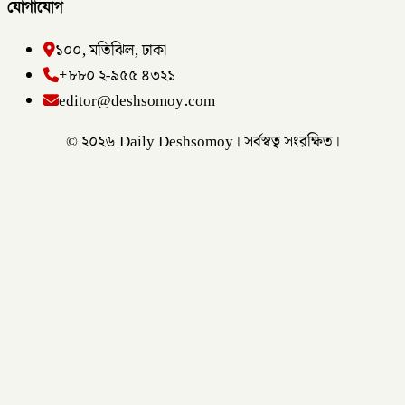
যোগাযোগ
১০০, মতিঝিল, ঢাকা
+৮৮০ ২-৯৫৫ ৪৩২১
editor@deshsomoy.com
© ২০২৬ Daily Deshsomoy। সর্বস্বত্ব সংরক্ষিত।