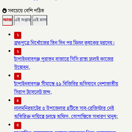
সবচেয়ে বেশি পঠিত
আজ
এই সপ্তাহ
এই মাস
১
ব্রহ্মপুত্রে নিখোঁজের তিন দিন পর মিলল কৃষকের মরদেহ।
২
চাঁপাইনবাবগঞ্জ পুরাতন বাজারে সিসি রাস্তা ঢালাই কাজের
উদ্বোধন,
৩
চাঁপাইনবাবগঞ্জ সীমান্তে ৫৯ বিজিবির অভিযানে নেশাজাতীয়
সিরাপ ট্যাবলেট জব্দ,
৪
লালমনিরহাটের ৫ উপজেলার ৪টিতে সাব-রেজিস্ট্রার নেই
অতিরিক্ত দায়িত্বে চলছে অফিস, ভোগান্তিতে সাধারণ মানুষ;
৫