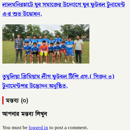
লালমনিরহাটে যুব সমাজের উদ্যোগে যুব ফুটবল টুনামেন্ট
এ-র শুভ উদ্বোধন,
তুমুলিয়া প্রিমিয়াম লীগ ফুটবল টিপি এস,( সিজন ৩)
টুনামেন্টপর উদ্ভোদন অনুষ্ঠিত,
মন্তব্য (০)
আপনার মন্তব্য লিখুন
You must be
logged in
to post a comment.