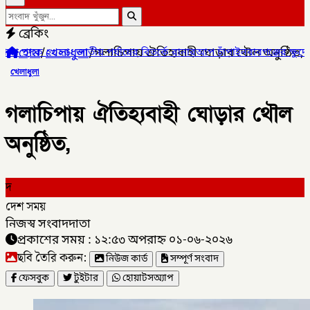
ব্রেকিং
হোম
/
খেলাধুলা
/
গলাচিপায় ঐতিহ্যবাহী ঘোড়ার থৌল অনুষ্ঠিত,
২৬: জাতীয় পর্যায়ের বিতর্কে রানারআপ চাঁপাইনবাবগঞ্জের ক্ষুদে বিতার্কিকরা,
খেলাধুলা
গলাচিপায় ঐতিহ্যবাহী ঘোড়ার থৌল
অনুষ্ঠিত,
দ
দেশ সময়
নিজস্ব সংবাদদাতা
প্রকাশের সময় : ১২:৫৩ অপরাহ্ন ০১-০৬-২০২৬
ছবি তৈরি করুন:
নিউজ কার্ড
সম্পূর্ণ সংবাদ
ফেসবুক
টুইটার
হোয়াটসঅ্যাপ