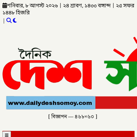
শনিবার, ৮ আগস্ট ২০২৬
|
২৪ শ্রাবণ, ১৪৩৩ বঙ্গাব্দ
|
২৫ সফর
১৪৪৮ হিজরি
|
[ বিজ্ঞাপন — ৪৬৮×৬০ ]