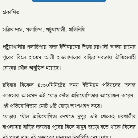
প্রকাশিত
সঞ্জিব দাস, গলাচিপা, পটুয়াখালী, প্রতিনিধি
পটুয়াখালীর গলাচিপায় সদর ইউনিয়নের উত্তর চরখালী অক্ষয় রামের
পূবের বিলে হাতেম আলী হাওলাদারের বাড়ির দরজায় ঐতিহ্যবাহী
ঘোড়ার থৌল অনুষ্ঠিত হয়েছে।
রবিবার বিকেল ৪:৩০মিনিটের সময় ইউনিয়ন পরিষদের সদস্য
কাওসার আহমেদ এই ঘোড় দৌড় প্রতিযোগিতার আয়োজন করেন।
এই প্রতিযোগিতায় মোট ৮টি ঘোড়া অংশগ্রহণ করে।
ঘোড়ার থৌল প্রতিযোগিতা দেখতে দুপুর ৩টা থেকেই চরখালীর
হাওলাদার বাড়ির দরজায় পূবের বিলে মানুষ জড়ো হতে থাকে।বিলের
দুই পাশে প্রায় দুই হাজারের মানুষের উপস্থিতি দেখা যায়।