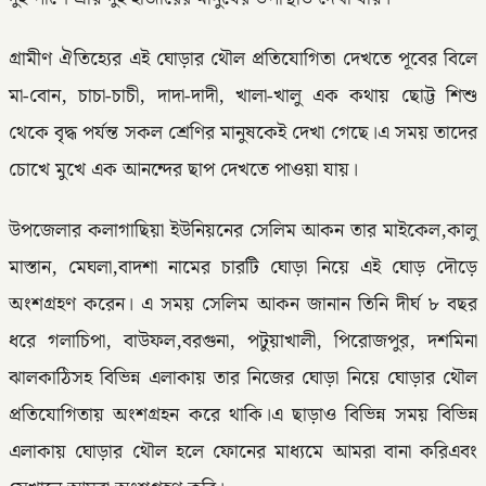
গ্রামীণ ঐতিহ্যের এই ঘোড়ার থৌল প্রতিযোগিতা দেখতে পূবের বিলে
মা-বোন, চাচা-চাচী, দাদা-দাদী, খালা-খালু এক কথায় ছোট্ট শিশু
থেকে বৃদ্ধ পর্যন্ত সকল শ্রেণির মানুষকেই দেখা গেছে।এ সময় তাদের
চোখে মুখে এক আনন্দের ছাপ দেখতে পাওয়া যায়।
উপজেলার কলাগাছিয়া ইউনিয়নের সেলিম আকন তার মাইকেল,কালু
মাস্তান, মেঘলা,বাদশা নামের চারটি ঘোড়া নিয়ে এই ঘোড় দৌড়ে
অংশগ্রহণ করেন। এ সময় সেলিম আকন জানান তিনি দীর্ঘ ৮ বছর
ধরে গলাচিপা, বাউফল,বরগুনা, পটুয়াখালী, পিরোজপুর, দশমিনা
ঝালকাঠিসহ বিভিন্ন এলাকায় তার নিজের ঘোড়া নিয়ে ঘোড়ার থৌল
প্রতিযোগিতায় অংশগ্রহন করে থাকি।এ ছাড়াও বিভিন্ন সময় বিভিন্ন
এলাকায় ঘোড়ার থৌল হলে ফোনের মাধ্যমে আমরা বানা করিএবং