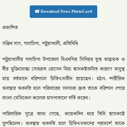
📸 Download News PhotoCard
প্রকাশিত
সঞ্জিব দাস, গলাচিপা, পটুয়াখালী, প্রতিনিধি
পটুয়াখালীর গলাচিপা উপজেলা বিএনপির সিনিয়র যুগ্ম আহ্বায়ক ও
বীর মুক্তিযোদ্ধা সোহরাব হোসেন মিয়া শ্বাসকষ্টজনিত কারণে অসুস্থ
হয়ে বর্তমানে বরিশালে চিকিৎসাধীন রয়েছেন। হঠাৎ শারীরিক
অবস্থার অবনতি হলে পরিবারের সদস্যরা দ্রুত তাকে বরিশাল শেরে
বাংলা মেডিকেল কলেজ হাসপাতালে ভর্তি করেন।
পারিবারিক সূত্রে জানা গেছে, কয়েকদিন ধরে তিনি শ্বাসকষ্টে
ভুগছিলেন। অবস্থার অবনতি হলে চিকিৎসকদের পরামর্শে তাকে