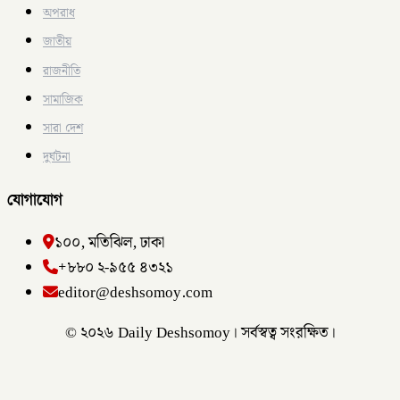
অপরাধ
জাতীয়
রাজনীতি
সামাজিক
সারা দেশ
দুর্ঘটনা
যোগাযোগ
১০০, মতিঝিল, ঢাকা
+৮৮০ ২-৯৫৫ ৪৩২১
editor@deshsomoy.com
© ২০২৬ Daily Deshsomoy। সর্বস্বত্ব সংরক্ষিত।