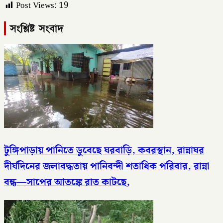
Post Views:
19
সংশ্লিষ্ট সংবাদ
টুঙ্গিপাড়ায় পানিতে ডুবেছে ঘরবাড়ি, কবরস্থান, রান্নাঘর
দীর্ঘদিনের জলাবদ্ধতায় পানিবন্দী শতাধিক পরিবার, রান্না
বন্ধ—সাপের আতঙ্কে রাত কাটছে,