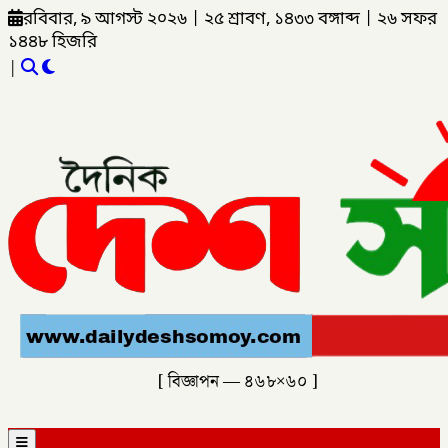
রবিবার, ৯ আগস্ট ২০২৬
|
২৫ শ্রাবণ, ১৪৩৩ বঙ্গাব্দ
|
২৬ সফর
১৪৪৮ হিজরি
|
[ বিজ্ঞাপন — ৪৬৮×৬০ ]