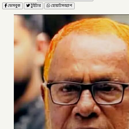
ফেসবুক
টুইটার
হোয়াটসঅ্যাপ