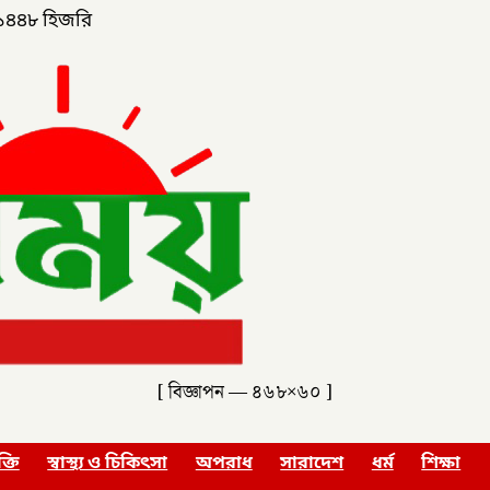
১৪৪৮ হিজরি
[ বিজ্ঞাপন — ৪৬৮×৬০ ]
ক্তি
স্বাস্থ্য ও চিকিৎসা
অপরাধ
সারাদেশ
ধর্ম
শিক্ষা