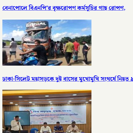
বেনাপোলে বিএনপি’র বৃক্ষরোপণ কর্মসূচির গাছ রোপণ,
ঢাকা-সিলেট মহাসড়কে দুই বাসের মুখোমুখি সংঘর্ষে নিহত