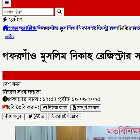
ব্রেকিং
হোম
/
জাতীয়
/
গফরগাঁও মুসলিম নিকাহ রেজিস্ট্রার সমিতির মত
 অ্যান্ড কনসালটেশন সেন্টারের উদ্বোধন।
✦
সাংবাদিক মোয়াজ্জেম হোসেন রা
জাতীয়
গফরগাঁও মুসলিম নিকাহ রেজিস্ট্রার 
দ
দেশ সময়
নিজস্ব সংবাদদাতা
প্রকাশের সময় : ১২:৫৭ পূর্বাহ্ন ১৯-০৯-২০২৫
ছবি তৈরি করুন:
নিউজ কার্ড
সম্পূর্ণ সংবাদ
ফেসবুক
টুইটার
হোয়াটসঅ্যাপ