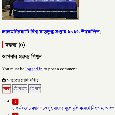
লালমনিরহাটে বিশ্ব মাতৃদুগ্ধ সপ্তাহ ২০২৬ উদযাপিত,
মন্তব্য (০)
আপনার মন্তব্য লিখুন
You must be
logged in
to post a comment.
সবচেয়ে বেশি পঠিত
আজ
এই সপ্তাহ
এই মাস
১
ঢাকা-সিলেট মহাসড়কে দুই বাসের মুখোমুখি সংঘর্ষে নিহত ৯, আহত