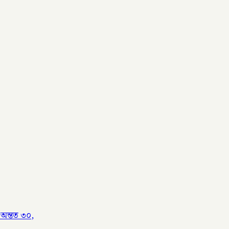
 অন্তত ৩০,