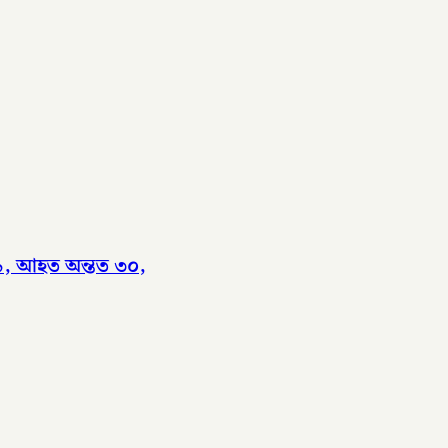
 ৯, আহত অন্তত ৩০,