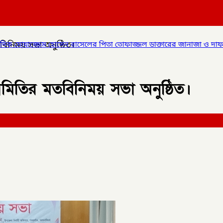
বিনিময় সভা অনুষ্ঠিত।
সেলের পিতা তোফাজ্জল ডাক্তারের জানাজা ও দাফন সম্পন্ন।
✦
লালমনিরহাট
সমিতির মতবিনিময় সভা অনুষ্ঠিত।