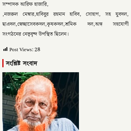
সম্পাদক আরিফ হাজারি,
,নজরুল মেম্বার,হাবিবুর রহমান হাবিব, সোহাগ, সহ যুবদল,
ছাএদল,স্বেচ্ছাসেবকদল,কৃষকদল,শ্রমিক দল,অঙ্গ সহযোগী
সংগঠনের নেতৃবৃন্দ উপস্থিত ছিলেন।
Post Views:
28
সংশ্লিষ্ট সংবাদ