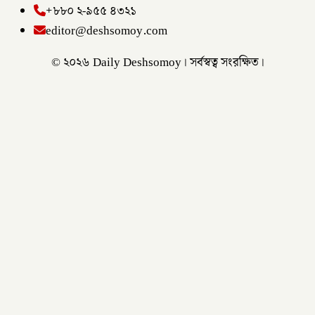
+৮৮০ ২-৯৫৫ ৪৩২১
editor@deshsomoy.com
© ২০২৬ Daily Deshsomoy। সর্বস্বত্ব সংরক্ষিত।