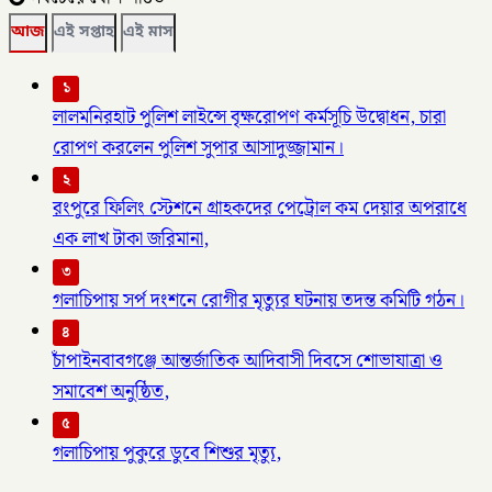
আজ
এই সপ্তাহ
এই মাস
১
লালমনিরহাট পুলিশ লাইন্সে বৃক্ষরোপণ কর্মসূচি উদ্বোধন, চারা
রোপণ করলেন পুলিশ সুপার আসাদুজ্জামান।
২
রংপুরে ফিলিং স্টেশনে গ্রাহকদের পেট্রোল কম দেয়ার অপরাধে
এক লাখ টাকা জরিমানা,
৩
গলাচিপায় সর্প দংশনে রোগীর মৃত্যুর ঘটনায় তদন্ত কমিটি গঠন।
৪
চাঁপাইনবাবগঞ্জে আন্তর্জাতিক আদিবাসী দিবসে শোভাযাত্রা ও
সমাবেশ অনুষ্ঠিত,
৫
গলাচিপায় পুকুরে ডুবে শিশুর মৃত্যু,