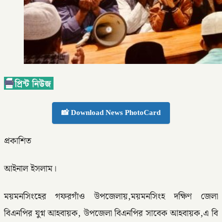
📸 Download News PhotoCard
প্রকাশিত
আইনাল ইসলাম।
ময়মনসিংহের গফরগাঁও উপজেলায়,ময়মনসিংহ দক্ষিণ জেলা
বিএনপির যুগ্ন আহবায়ক, উপজেলা বিএনপির সাবেক আহবায়ক,এ বি