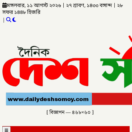
মঙ্গলবার, ১১ আগস্ট ২০২৬
|
২৭ শ্রাবণ, ১৪৩৩ বঙ্গাব্দ
|
২৮
সফর ১৪৪৮ হিজরি
|
[ বিজ্ঞাপন — ৪৬৮×৬০ ]