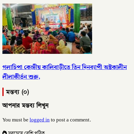
গলাচিপা কেন্দ্রীয় কালিবাড়ীতে তিন দিনব্যাপী অষ্টকালীন
লীলাকীর্তন শুরু,
মন্তব্য (০)
আপনার মন্তব্য লিখুন
You must be
logged in
to post a comment.
সবচেয়ে বেশি পঠিত