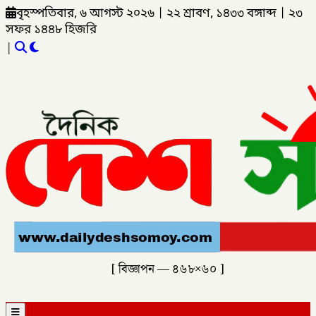
বৃহস্পতিবার, ৬ আগস্ট ২০২৬
|
২২ শ্রাবণ, ১৪৩৩ বঙ্গাব্দ
|
২৩
সফর ১৪৪৮ হিজরি
|
[ বিজ্ঞাপন — ৪৬৮×৬০ ]