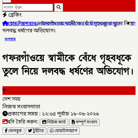
ব্রেকিং
হোম
/
অপরাধ
/
গফরগাঁওয়ে স্বামীকে বেঁধে গৃহবধূকে তুলে নিয়ে
পলক্ষে আলোচনা সভা ও বিশেষ মোনাজাত,
✦
গলাচিপায় ১০ পিস ইয়াবাসহ যুবক 
দলবদ্ধ ধর্ষণের অভিযোগ।
অপরাধ
গফরগাঁওয়ে স্বামীকে বেঁধে গৃহবধূকে
তুলে নিয়ে দলবদ্ধ ধর্ষণের অভিযোগ।
দ
দেশ সময়
নিজস্ব সংবাদদাতা
প্রকাশের সময় : ১২:৩৫ পূর্বাহ্ন ১৮-০৬-২০২৬
ছবি তৈরি করুন:
নিউজ কার্ড
সম্পূর্ণ সংবাদ
ফেসবুক
টুইটার
হোয়াটসঅ্যাপ