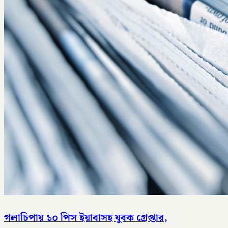
গলাচিপায় ১০ পিস ইয়াবাসহ যুবক গ্রেপ্তার,