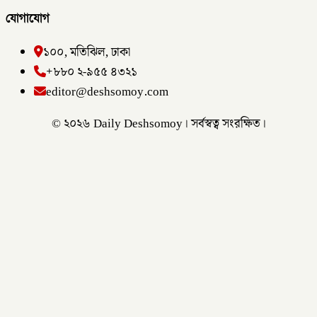
যোগাযোগ
১০০, মতিঝিল, ঢাকা
+৮৮০ ২-৯৫৫ ৪৩২১
editor@deshsomoy.com
© ২০২৬ Daily Deshsomoy। সর্বস্বত্ব সংরক্ষিত।