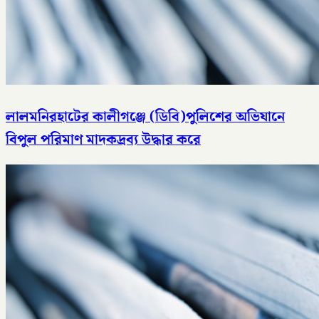
লালমনিরহাটের কালীগঞ্জে (ডিবি)পুলিশের অভিযানে
বিপুল পরিমাণ মাদকদ্রব্য উদ্ধার করে