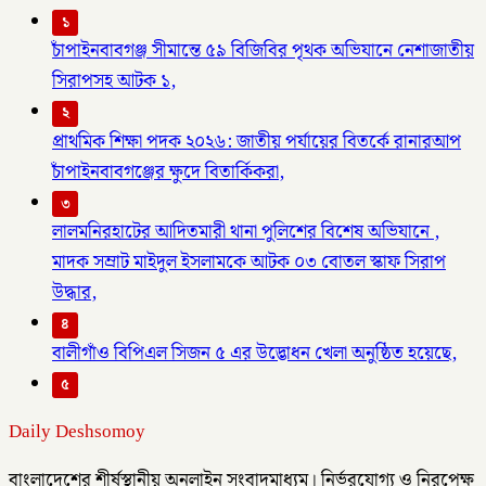
১
চাঁপাইনবাবগঞ্জ সীমান্তে ৫৯ বিজিবির পৃথক অভিযানে নেশাজাতীয়
সিরাপসহ আটক ১,
২
প্রাথমিক শিক্ষা পদক ২০২৬: জাতীয় পর্যায়ের বিতর্কে রানারআপ
চাঁপাইনবাবগঞ্জের ক্ষুদে বিতার্কিকরা,
৩
লালমনিরহাটের আদিতমারী থানা পুলিশের বিশেষ অভিযানে ,
মাদক সম্রাট মাইদুল ইসলামকে আটক ০৩ বোতল স্কাফ সিরাপ
উদ্ধার,
৪
বালীগাঁও বিপিএল সিজন ৫ এর উদ্ভোধন খেলা অনুষ্ঠিত হয়েছে,
৫
Daily Deshsomoy
বাংলাদেশের শীর্ষস্থানীয় অনলাইন সংবাদমাধ্যম। নির্ভরযোগ্য ও নিরপেক্ষ