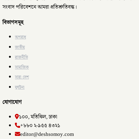
সংবাদ পরিবেশনে আমরা প্রতিশ্রুতিবদ্ধ।
বিভাগসমূহ
অপরাধ
জাতীয়
রাজনীতি
সামাজিক
সারা দেশ
দুর্ঘটনা
যোগাযোগ
১০০, মতিঝিল, ঢাকা
+৮৮০ ২-৯৫৫ ৪৩২১
editor@deshsomoy.com