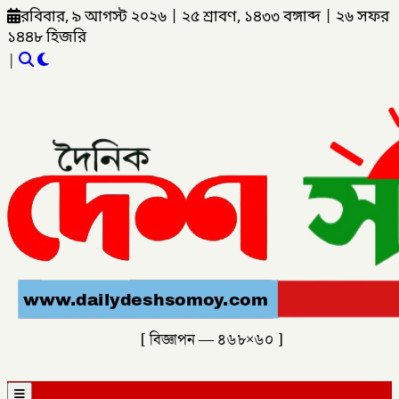
রবিবার, ৯ আগস্ট ২০২৬
|
২৫ শ্রাবণ, ১৪৩৩ বঙ্গাব্দ
|
২৬ সফর
১৪৪৮ হিজরি
|
[ বিজ্ঞাপন — ৪৬৮×৬০ ]