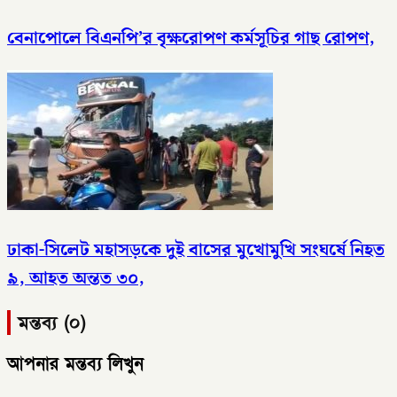
বেনাপোলে বিএনপি’র বৃক্ষরোপণ কর্মসূচির গাছ রোপণ,
ঢাকা-সিলেট মহাসড়কে দুই বাসের মুখোমুখি সংঘর্ষে নিহত
৯, আহত অন্তত ৩০,
মন্তব্য (০)
আপনার মন্তব্য লিখুন