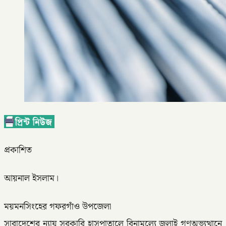
প্রকাশিত
আয়নাল ইসলাম।
ময়মনসিংহের গফরগাঁও উপজেলা
সারাদেশের ন্যায় সরকারি হাসপাতালে বিনামূল্যে জুলাই গণঅভ্যুত্থানে