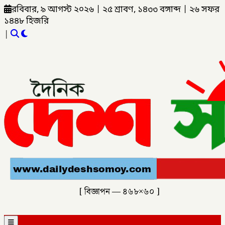
রবিবার, ৯ আগস্ট ২০২৬
|
২৫ শ্রাবণ, ১৪৩৩ বঙ্গাব্দ
|
২৬ সফর
১৪৪৮ হিজরি
|
[ বিজ্ঞাপন — ৪৬৮×৬০ ]