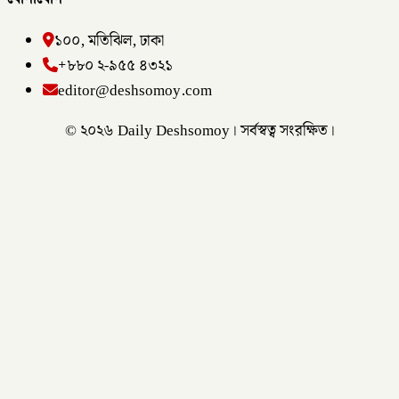
১০০, মতিঝিল, ঢাকা
+৮৮০ ২-৯৫৫ ৪৩২১
editor@deshsomoy.com
© ২০২৬ Daily Deshsomoy। সর্বস্বত্ব সংরক্ষিত।