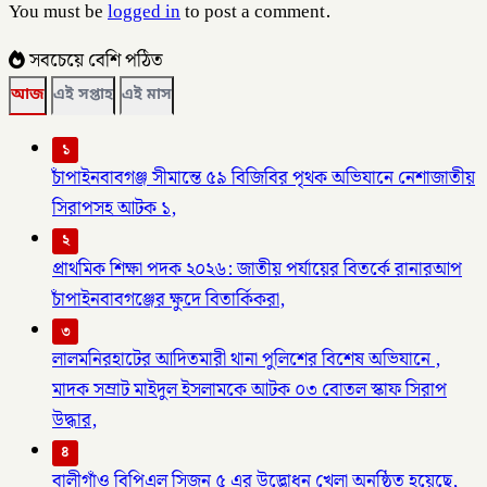
You must be
logged in
to post a comment.
সবচেয়ে বেশি পঠিত
আজ
এই সপ্তাহ
এই মাস
১
চাঁপাইনবাবগঞ্জ সীমান্তে ৫৯ বিজিবির পৃথক অভিযানে নেশাজাতীয়
সিরাপসহ আটক ১,
২
প্রাথমিক শিক্ষা পদক ২০২৬: জাতীয় পর্যায়ের বিতর্কে রানারআপ
চাঁপাইনবাবগঞ্জের ক্ষুদে বিতার্কিকরা,
৩
লালমনিরহাটের আদিতমারী থানা পুলিশের বিশেষ অভিযানে ,
মাদক সম্রাট মাইদুল ইসলামকে আটক ০৩ বোতল স্কাফ সিরাপ
উদ্ধার,
৪
বালীগাঁও বিপিএল সিজন ৫ এর উদ্ভোধন খেলা অনুষ্ঠিত হয়েছে,