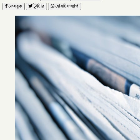
ফেসবুক
টুইটার
হোয়াটসঅ্যাপ