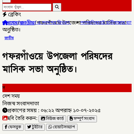
ব্রেকিং
হোম
/
জাতীয়
/
গফরগাঁওয়ে উপজেলা পরিষদের মাসিক সভা
তা ও সনদপত্র বিতরণ,
✦
লালমনিরহাটে হাতীবান্ধায় র‌্যাব-১৩ অভিযানে ফেয়ার
অনুষ্ঠিত।
জাতীয়
গফরগাঁওয়ে উপজেলা পরিষদের
মাসিক সভা অনুষ্ঠিত।
দ
দেশ সময়
নিজস্ব সংবাদদাতা
প্রকাশের সময় : ০৬:২২ অপরাহ্ন ১০-০৭-২০২৫
ছবি তৈরি করুন:
নিউজ কার্ড
সম্পূর্ণ সংবাদ
ফেসবুক
টুইটার
হোয়াটসঅ্যাপ