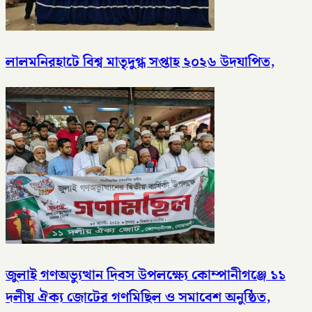
লালমনিরহাটে বিশ্ব মাতৃদুগ্ধ সপ্তাহ ২০২৬ উদযাপিত,
জুলাই গণঅভ্যুত্থান দিবস উপলক্ষ্যে কোম্পানীগঞ্জে ১১
দলীয় ঐক্য জোটের গণমিছিল ও সমাবেশ অনুষ্ঠিত,