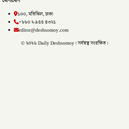
যোগাযোগ
১০০, মতিঝিল, ঢাকা
+৮৮০ ২-৯৫৫ ৪৩২১
editor@deshsomoy.com
© ২০২৬ Daily Deshsomoy। সর্বস্বত্ব সংরক্ষিত।