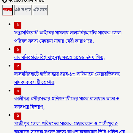
সবচেয়ে বেশি পঠিত
আজ
এই সপ্তাহ
এই মাস
১
সন্ত্রাসবিরোধী আইনের মামলায় লালমনিরহাটের সাবেক জেলা
পরিষদ সদস্য মেহরুন নাহার মেরী কারাগারে,
২
লালমনিরহাটে বিশ্ব মাতৃদুগ্ধ সপ্তাহ ২০২৬ উদযাপিত,
৩
লালমনিরহাটে হাতীবান্ধায় র‌্যাব-১৩ অভিযানে ফেয়ারডিলসহ
মাদক ব্যবসায়ী গ্রেপ্তার,
৪
কালীগঞ্জ পৌরসভার প্রশিক্ষণার্থীদের মাঝে যাতায়াত ভাতা ও
সনদপত্র বিতরণ,
৫
গাজীপুর জেলা পরিষদের সাবেক চেয়ারম্যান ও গাজীপুর ৫
আসনের সাবেক সংসদ সদস্য আখতারুজ্জামান ডিবি পুলিশ এর