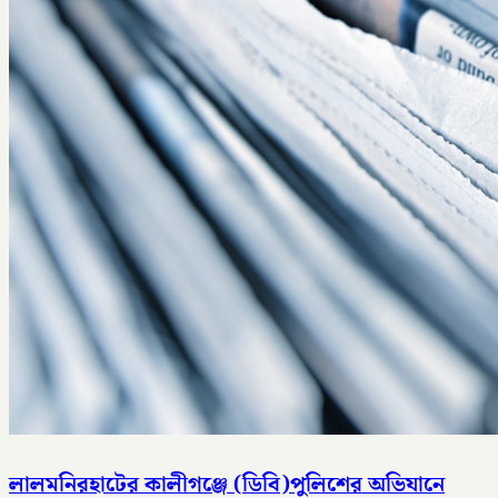
লালমনিরহাটের কালীগঞ্জে (ডিবি)পুলিশের অভিযানে