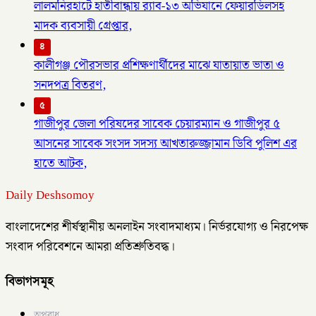
লালমনিরহাটে হাতীবান্ধায় র‌্যাব-১৩ অভিযানে ফেয়ারডিলসহ
মাদক ব্যবসায়ী গ্রেপ্তার,
৪
কালীগঞ্জ পৌরসভার প্রশিক্ষণার্থীদের মাঝে যাতায়াত ভাতা ও
সনদপত্র বিতরণ,
৫
গাজীপুর জেলা পরিষদের সাবেক চেয়ারম্যান ও গাজীপুর ৫
আসনের সাবেক সংসদ সদস্য আখতারুজ্জামান ডিবি পুলিশ এর
হাতে আটক,
Daily Deshsomoy
বাংলাদেশের শীর্ষস্থানীয় অনলাইন সংবাদমাধ্যম। নির্ভরযোগ্য ও নিরপেক্ষ
সংবাদ পরিবেশনে আমরা প্রতিশ্রুতিবদ্ধ।
বিভাগসমূহ
অপরাধ