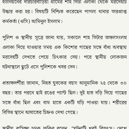
ইউনিয়নের দরিচারবাড়িয়া গ্রামের শাহ ভিটা এলাকা থেকে মরদেহটি
উদ্ধার করা হয়। বিষয়টি নিশ্চিত করেছেন পাগলা থানার ভারপ্রাপ্ত
কর্মকর্তা (ওসি) আমিনুল ইসলাম।
পুলিশ ও স্থানীয় সূত্রে জানা যায়, সকালে শাহ ভিটার জঙ্গলসংলগ্ন
এলাকা দিয়ে যাওয়ার সময় এক কিশোর গাছের সঙ্গে বাঁধা অবস্থায়
মরদেহটি দেখতে পেয়ে চিৎকার দেয়। পরে স্থানীয় লোকজন
ঘটনাস্থলে ছুটে এসে পুলিশকে খবর দেন।
প্রত্যক্ষদর্শীরা জানান, নিহত যুবকের বয়স আনুমানিক ২৫ থেকে ৩০
বছর। তার পরনে ছাই রঙের প্যান্ট ছিল। দুই হাত দড়ি দিয়ে গাছের
সঙ্গে বাঁধা ছিল এবং বাম হাতে একটি ঘড়ি পাওয়া যায়। শরীরের
বিভিন্ন স্থানে আঘাতের চিহ্নও দেখা গেছে।
স্থানীয় বাসিন্দা চমক ফকির বলেন, “ঘটনাটি খুবই বিভৎস। দেখে