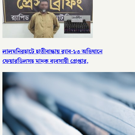
লালমনিরহাটে হাতীবান্ধায় র‌্যাব-১৩ অভিযানে
ফেয়ারডিলসহ মাদক ব্যবসায়ী গ্রেপ্তার,