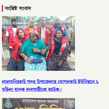
সংশ্লিষ্ট সংবাদ
লালমনিরহাট সদর উপজেলার মোগলহাট ইউনিয়নে ১
মহিলা মাদক ব্যবসায়ীকে আটক।