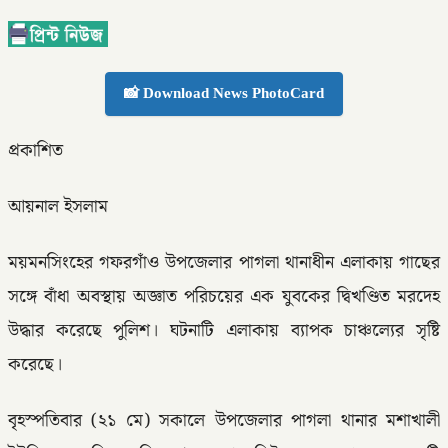
📸 Download News PhotoCard
প্রকাশিত
আয়নাল ইসলাম
ময়মনসিংহের গফরগাঁও উপজেলার পাগলা থানাধীন এলাকায় গাছের
সঙ্গে বাঁধা অবস্থায় অজ্ঞাত পরিচয়ের এক যুবকের দ্বিখণ্ডিত মরদেহ
উদ্ধার করেছে পুলিশ। ঘটনাটি এলাকায় ব্যাপক চাঞ্চল্যের সৃষ্টি
করেছে।
বৃহস্পতিবার (২১ মে) সকালে উপজেলার পাগলা থানার মশাখালী