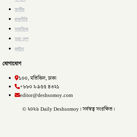
জাতীয়
রাজনীতি
সামাজিক
সারা দেশ
দুর্ঘটনা
যোগাযোগ
১০০, মতিঝিল, ঢাকা
+৮৮০ ২-৯৫৫ ৪৩২১
editor@deshsomoy.com
© ২০২৬ Daily Deshsomoy। সর্বস্বত্ব সংরক্ষিত।