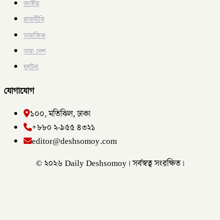
জাতীয়
রাজনীতি
সামাজিক
সারা দেশ
দুর্ঘটনা
যোগাযোগ
১০০, মতিঝিল, ঢাকা
+৮৮০ ২-৯৫৫ ৪৩২১
editor@deshsomoy.com
© ২০২৬ Daily Deshsomoy। সর্বস্বত্ব সংরক্ষিত।