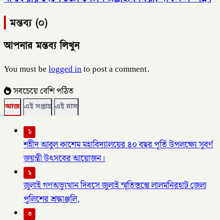
মন্তব্য (০)
আপনার মন্তব্য লিখুন
You must be
logged in
to post a comment.
সবচেয়ে বেশি পঠিত
আজ
এই সপ্তাহ
এই মাস
১
শহীদ আবুল কাশেম মহাবিদ্যালয়ের ৪০ বছর পূর্তি উপলক্ষ্যে সুবর্ণ
জয়ন্ত্রী উৎসবের আয়োজন।
২
জুলাই গণঅভ্যুত্থান দিবসে জুলাই স্মৃতিস্তম্ভে লালমনিরহাট জেলা
পুলিশের শ্রদ্ধাঞ্জলি,
৩