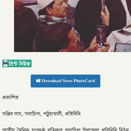
📸 Download News PhotoCard
প্রকাশিত
সঞ্জিব দাস, গলাচিপা, পটুয়াখালী, প্রতিনিধি
জাতীয় দৈনিক গণকণ্ঠ পত্রিকার গলাচিপা উপজেলা প্রতিনিধি মিঠুন