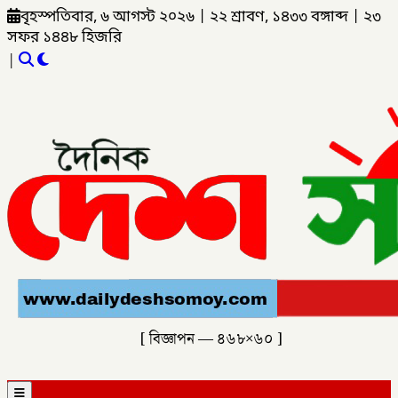
বৃহস্পতিবার, ৬ আগস্ট ২০২৬
|
২২ শ্রাবণ, ১৪৩৩ বঙ্গাব্দ
|
২৩
সফর ১৪৪৮ হিজরি
|
[ বিজ্ঞাপন — ৪৬৮×৬০ ]