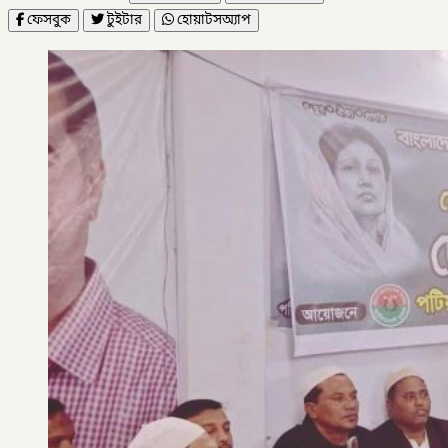
ফেসবুক
টুইটার
হোয়াটসঅ্যাপ