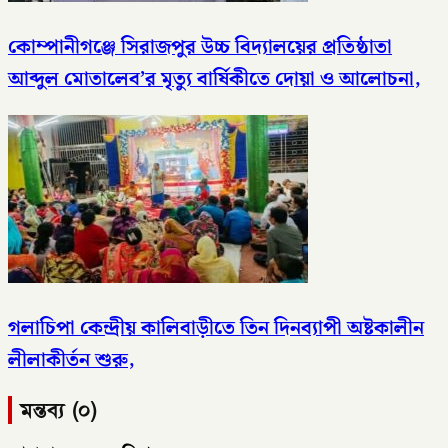
কোম্পানীগঞ্জে সিরাজপুর উচ্চ বিদ্যালয়ের প্রতিষ্ঠাতা
আব্দুল মোতালেব’র মৃত্যু বার্ষিকীতে দোয়া ও আলোচনা,
গলাচিপা কেন্দ্রীয় কালিবাড়ীতে তিন দিনব্যাপী অষ্টকালীন
লীলাকীর্তন শুরু,
মন্তব্য (০)