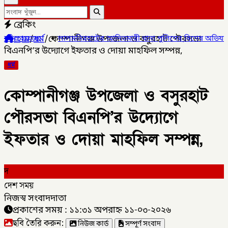
ব্রেকিং
হোম
/
ধর্ম
/
কোম্পানীগঞ্জ উপজেলা ও বসুরহাট পৌরসভা
ালমনিরহাটের আদিতমারী থানা পুলিশের বিশেষ অভিযানে , মাদক সম্রাট মাই
বিএনপি’র উদ্যোগে ইফতার ও দোয়া মাহফিল সম্পন্ন,
ধর্ম
কোম্পানীগঞ্জ উপজেলা ও বসুরহাট
পৌরসভা বিএনপি’র উদ্যোগে
ইফতার ও দোয়া মাহফিল সম্পন্ন,
দ
দেশ সময়
নিজস্ব সংবাদদাতা
প্রকাশের সময় : ১১:৩১ অপরাহ্ন ১১-০৩-২০২৬
ছবি তৈরি করুন:
নিউজ কার্ড
সম্পূর্ণ সংবাদ