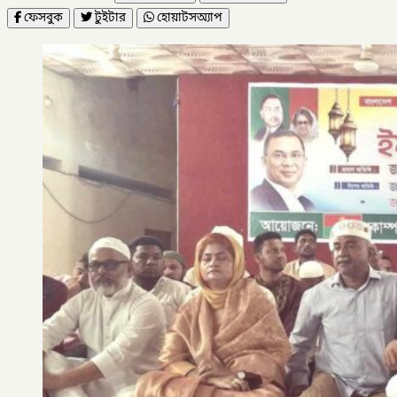
ফেসবুক
টুইটার
হোয়াটসঅ্যাপ