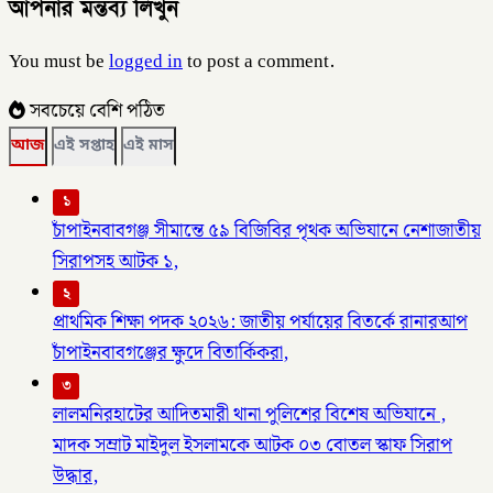
আপনার মন্তব্য লিখুন
You must be
logged in
to post a comment.
সবচেয়ে বেশি পঠিত
আজ
এই সপ্তাহ
এই মাস
১
চাঁপাইনবাবগঞ্জ সীমান্তে ৫৯ বিজিবির পৃথক অভিযানে নেশাজাতীয়
সিরাপসহ আটক ১,
২
প্রাথমিক শিক্ষা পদক ২০২৬: জাতীয় পর্যায়ের বিতর্কে রানারআপ
চাঁপাইনবাবগঞ্জের ক্ষুদে বিতার্কিকরা,
৩
লালমনিরহাটের আদিতমারী থানা পুলিশের বিশেষ অভিযানে ,
মাদক সম্রাট মাইদুল ইসলামকে আটক ০৩ বোতল স্কাফ সিরাপ
উদ্ধার,