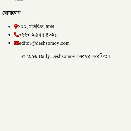
যোগাযোগ
১০০, মতিঝিল, ঢাকা
+৮৮০ ২-৯৫৫ ৪৩২১
editor@deshsomoy.com
© ২০২৬ Daily Deshsomoy। সর্বস্বত্ব সংরক্ষিত।