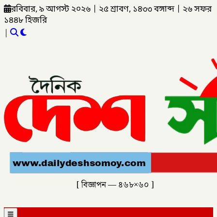
রবিবার, ৯ আগস্ট ২০২৬
|
২৫ শ্রাবণ, ১৪৩৩ বঙ্গাব্দ
|
২৬ সফর
১৪৪৮ হিজরি
|
[ বিজ্ঞাপন — ৪৬৮×৬০ ]