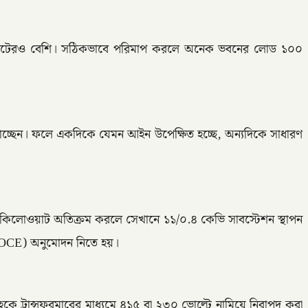
লোওয়াটেরও বেশি। সঠিকভাবে পরিমাপ করলে অনেক ভবনের লোড ১০০
যাচ্ছেন। ফলে একদিকে যেমন আইন উপেক্ষিত হচ্ছে, অন্যদিকে সাধারণ
৫০ কিলোওয়াট অতিক্রম করলে সেখানে ১১/০.৪ কেভি সাবস্টেশন স্থাপন
ের (OCE) অনুমোদন নিতে হয়।
হকে ট্রান্সফরমারের মাধ্যমে ৪১৫ বা ২৩০ ভোল্টে নামিয়ে নিরাপদ করা