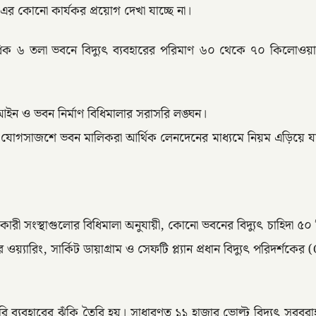
বে এর কোনো কার্যকর প্রয়োগ দেখা যাচ্ছে না।
াধিক ৬ তলা ভবনে বিদ্যুৎ ব্যবহারের পরিমাণ ৬০ থেকে ৭০ কি
 আইন ও ভবন নির্মাণ বিধিমালার সরাসরি লঙ্ঘন।
চারীর যোগসাজশে ভবন মালিকরা আর্থিক লেনদেনের মাধ্যমে নিয়ম এড়িয়ে 
কারী সংস্থাগুলোর বিধিমালা অনুযায়ী, কোনো ভবনের বিদ্যুৎ চাহিদা 
্যারিং, সার্কিট ডায়াগ্রাম ও সেফটি প্ল্যান প্রধান বিদ্যুৎ পরিদর্শক
রি ব্যবহারের ঝুঁকি তৈরি হয়। সাধারণত ১১ হাজার ভোল্ট বিদ্যুৎ সরবরা