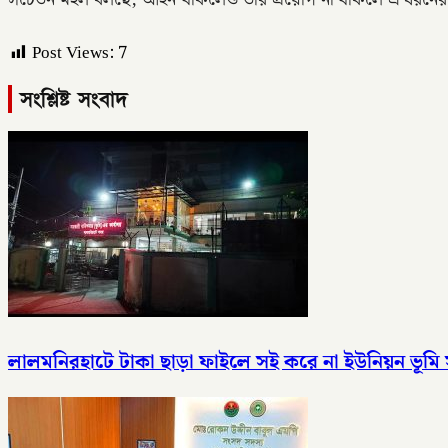
সচেতন মহল বলছে, আইন থাকলেও তার প্রয়োগ না থাকলে এ ধরনের অনিয়
Post Views:
7
সংশ্লিষ্ট সংবাদ
লালমনিরহাটে টাকা ছাড়া ফাইলে সই করে না ইউনিয়ন ভূমি