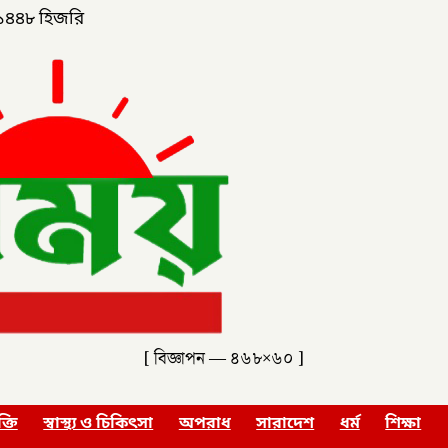
১৪৪৮ হিজরি
[ বিজ্ঞাপন — ৪৬৮×৬০ ]
ক্তি
স্বাস্থ্য ও চিকিৎসা
অপরাধ
সারাদেশ
ধর্ম
শিক্ষা