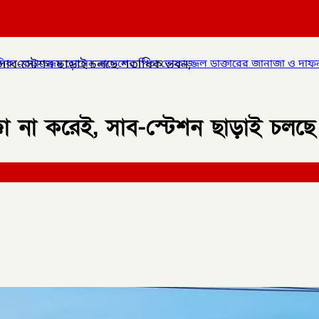
ই, সাব-স্টেশন ছাড়াই চলছে শতাধিক ভবন,
লের পিতা তোফাজ্জল ডাক্তারের জানাজা ও দাফন সম্পন্ন।
✦
লালমনিরহাটের
ক্কা না করেই, সাব-স্টেশন ছাড়াই চল