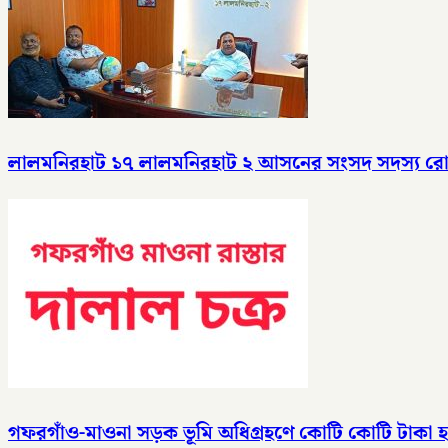
লালমনিরহাট ১৭ লালমনিরহাট ২ আসনের সংসদ সদস্য রোকন 
গফরগাঁও-মাওনা সড়ক ভূমি অধিগ্রহণে কোটি কোটি টাকা হাত