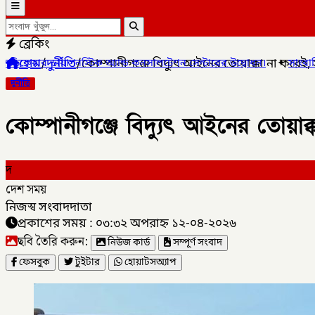
ব্রেকিং
হোম
/
দুর্নীতি
/
কোম্পানীগঞ্জে বিদ্যুৎ আইনের তোয়াক্কা না করে
্যান্ড কনসালটেশন সেন্টারের উদ্বোধন।
✦
সাংবাদিক মোয়াজ্জেম হোসেন রাসে
দুর্নীতি
কোম্পানীগঞ্জে বিদ্যুৎ আইনের তোয়া
দ
দেশ সময়
নিজস্ব সংবাদদাতা
প্রকাশের সময় : ০৩:৩২ অপরাহ্ন ১২-০৪-২০২৬
ছবি তৈরি করুন:
নিউজ কার্ড
সম্পূর্ণ সংবাদ
ফেসবুক
টুইটার
হোয়াটসঅ্যাপ