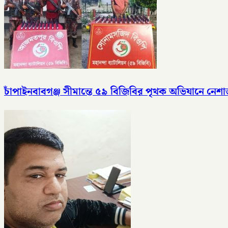
চাঁপাইনবাবগঞ্জ সীমান্তে ৫৯ বিজিবির পৃথক অভিযানে ন