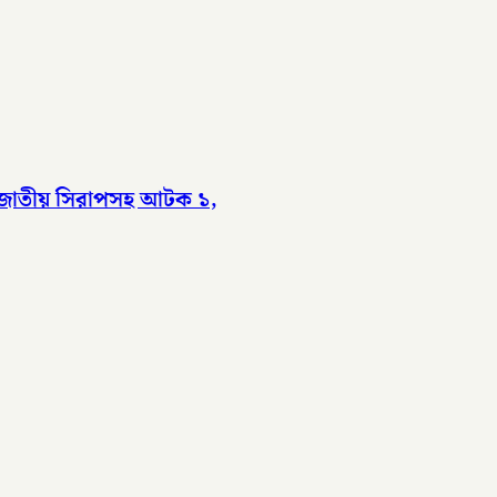
েশাজাতীয় সিরাপসহ আটক ১,