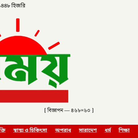
১৪৪৮ হিজরি
[ বিজ্ঞাপন — ৪৬৮×৬০ ]
ক্তি
স্বাস্থ্য ও চিকিৎসা
অপরাধ
সারাদেশ
ধর্ম
শিক্ষা