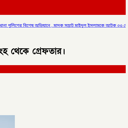
, মাদক সম্রাট মাইদুল ইসলামকে আটক ০৩ বোতল স্কাফ সিরাপ উদ্ধার,
✦
িংহ থেকে গ্রেফতার।