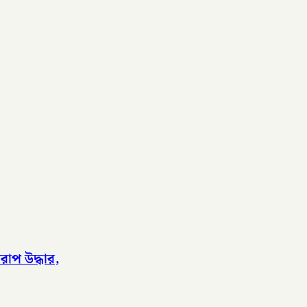
াপ উদ্ধার,