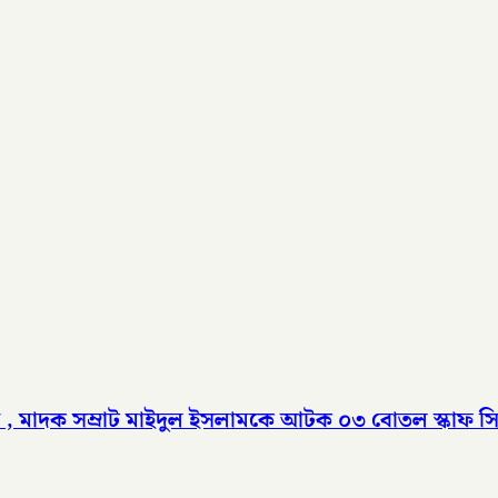
, মাদক সম্রাট মাইদুল ইসলামকে আটক ০৩ বোতল স্কাফ সির