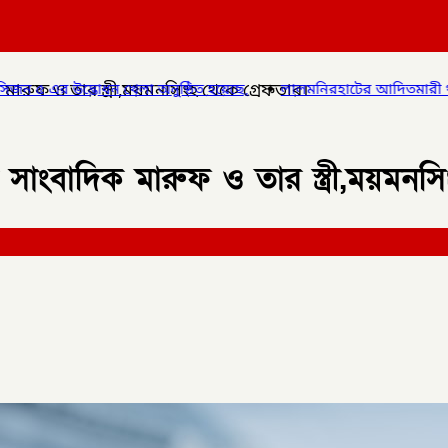
মারুফ ও তার স্ত্রী,ময়মনসিংহ থেকে গ্রেফতার।
ষ্ঠিত হয়েছে,
✦
লালমনিরহাটের আদিতমারী থানা পুলিশের বিশেষ অভিযানে 
সাংবাদিক মারুফ ও তার স্ত্রী,ময়মনস