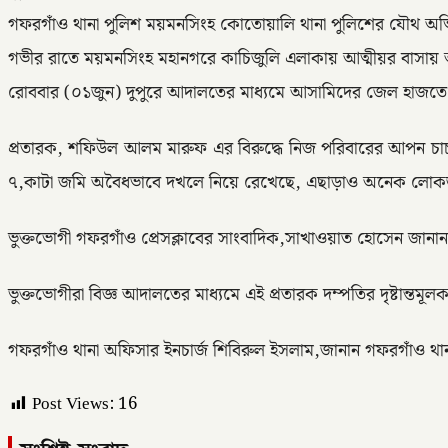
গফরগাঁও থানা পুলিশ ময়মনসিংহ কোতোয়ালি থানা পুলিশের যৌথ অভ
গভীর রাতে ময়মনসিংহ মহানগরে কাচিজুলি এলাকায় আত্মীয়র বাসায় আ
রোববার (০১জুন) দুপুরে আদালতের মাধ্যমে আসামিদের জেল হাজতে 
প্রতারক, শফিউল আলম মারুফ এর বিরুদ্ধে নিজ পরিবারের আপন চাচ
৭,কাটা জমি অবৈধভাবে দখলে নিয়ে রেখেছে, এছাড়াও অনেক লোকজ
ভুক্তভোগী গফরগাঁও প্রেসক্লাবের সাংবাদিক,সাখাওয়াত হোসেন জানা
ভুক্তভোগীরা বিজ্ঞ আদালতের মাধ্যমে এই প্রতারক দম্পতির দৃষ্টান্তমূলক
গফরগাঁও থানা অফিসার ইনচার্জ শিবিরুল ইসলাম,জানান গফরগাঁও থা
Post Views:
16