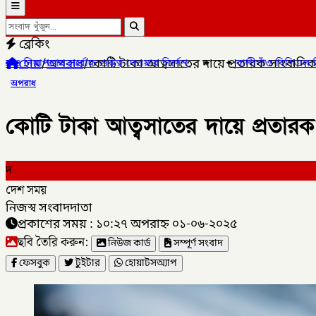
ব্রেকিং
হোম
/
অপরাধ
/
কোটি টাকা আত্বসাতের দায়ে প্রতারক সাংবাদিক 
ব দেওয়ার নির্দেশ,
✦
✦
বালীগাঁও বিপিএল সিজন ৫ এর উদ্ভোধন খেলা অনু
অপরাধ
কোটি টাকা আত্বসাতের দায়ে প্রতারক 
দ
দেশ সময়
নিজস্ব সংবাদদাতা
প্রকাশের সময় : ১০:২৭ অপরাহ্ন ০১-০৬-২০২৫
ছবি তৈরি করুন:
নিউজ কার্ড
সম্পূর্ণ সংবাদ
ফেসবুক
টুইটার
হোয়াটসঅ্যাপ