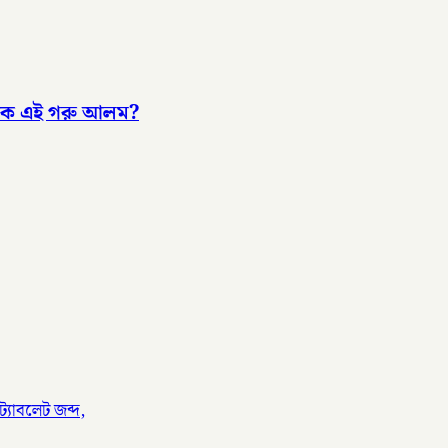
 কে এই গরু আলম?
্যাবলেট জব্দ,