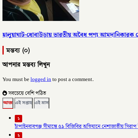
হালুয়াঘাট-ধোবাউড়ায় ভারতীয় অবৈধ পণ্য আমদানিকারক
মন্তব্য (০)
আপনার মন্তব্য লিখুন
You must be
logged in
to post a comment.
সবচেয়ে বেশি পঠিত
আজ
এই সপ্তাহ
এই মাস
১
চাঁপাইনবাবগঞ্জ সীমান্তে ৫৯ বিজিবির অভিযানে নেশাজাতীয় সিরাপ ট
২