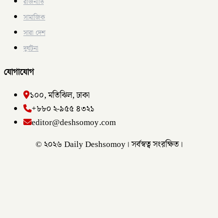
রাজনীতি
সামাজিক
সারা দেশ
দুর্ঘটনা
যোগাযোগ
১০০, মতিঝিল, ঢাকা
+৮৮০ ২-৯৫৫ ৪৩২১
editor@deshsomoy.com
© ২০২৬ Daily Deshsomoy। সর্বস্বত্ব সংরক্ষিত।