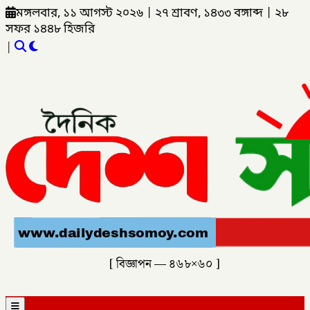
মঙ্গলবার, ১১ আগস্ট ২০২৬
|
২৭ শ্রাবণ, ১৪৩৩ বঙ্গাব্দ
|
২৮
সফর ১৪৪৮ হিজরি
|
[ বিজ্ঞাপন — ৪৬৮×৬০ ]