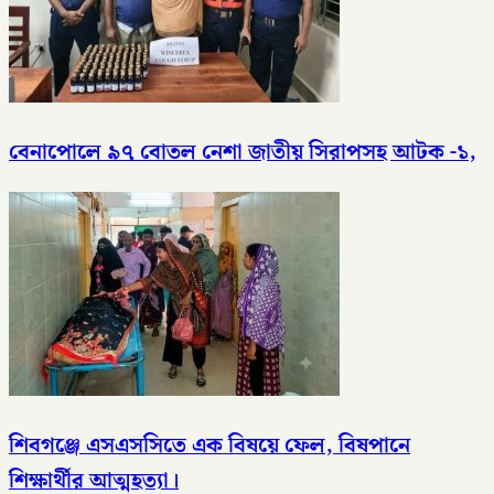
বেনাপোলে ৯৭ বোতল নেশা জাতীয় সিরাপসহ আটক -১,
শিবগঞ্জে এসএসসিতে এক বিষয়ে ফেল, বিষপানে
শিক্ষার্থীর আত্মহত্যা।