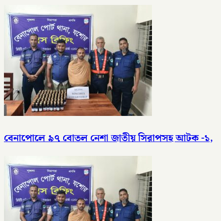
বেনাপোলে ৯৭ বোতল নেশা জাতীয় সিরাপসহ আটক -১,