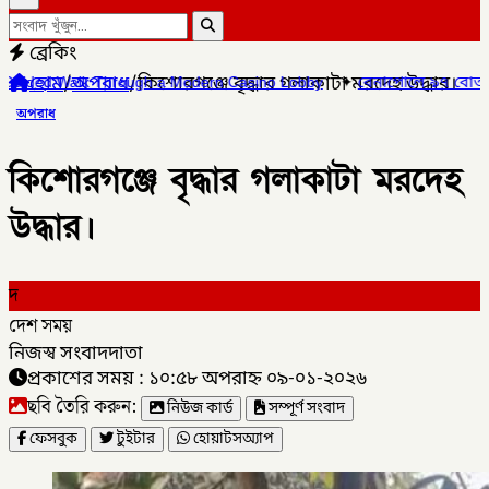
ব্রেকিং
হোম
/
অপরাধ
/
কিশোরগঞ্জে বৃদ্ধার গলাকাটা মরদেহ উদ্ধার।
ough a Modern Casino Lobby
✦
বেনাপোলে ৯৭ বোতল নেশা জাতীয় সির
অপরাধ
কিশোরগঞ্জে বৃদ্ধার গলাকাটা মরদেহ
উদ্ধার।
দ
দেশ সময়
নিজস্ব সংবাদদাতা
প্রকাশের সময় : ১০:৫৮ অপরাহ্ন ০৯-০১-২০২৬
ছবি তৈরি করুন:
নিউজ কার্ড
সম্পূর্ণ সংবাদ
ফেসবুক
টুইটার
হোয়াটসঅ্যাপ