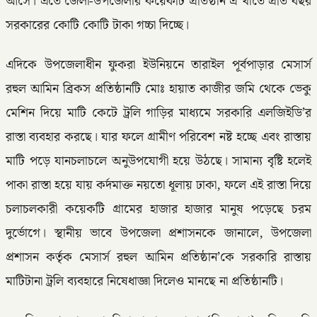
আসে। এতে জেলা-উপজেলার কয়েকটি প্রতিষ্ঠান এ খাতে প্রতি বছর
সরকারের কোটি কোটি টাকা গচ্চা দিচ্ছে।
এদিকে উপজেলাধীন ফুকরা ইউনিয়নে তারাইল পূর্বপাড়ার মেসার্স
রহুল আমিন ব্রিকস প্রতিষ্ঠানটি মোঃ হায়াত কাজীর জমি থেকে ভেকু
মেশিন দিয়ে মাটি কেটে ট্রলি গাড়ির মাধ্যমে সরকারি এলজিইডি’র
রাস্তা ব্যবহার করছে। যার ফলে গ্রামীণ পরিবেশ নষ্ট হচ্ছে এবং রাস্তায়
মাটি পড়ে যানচলাচলে অনুউপযোগী হয়ে উঠছে। সামান্য বৃষ্টি হলেই
পাকা রাস্তা হয়ে যায় কর্দমাক্ত নয়তো ধূলায় ঢাকা, ফলে এই রাস্তা দিয়ে
চলাচলকারী কয়েকটি গ্রামের হাজার হাজার মানুষ পড়েছে চরম
দুর্ভোগে। স্থানীয় ভাবে উপজেলা প্রশাসনকে জানালে, উপজেলা
প্রশাসন কর্তৃক মেসার্স রহুল আমিন প্রতিষ্ঠান’কে সরকারি রাস্তায়
মাটিটানা ট্রলি ব্যবহারে নিষেধাজ্ঞা দিলেও মানছে না প্রতিষ্ঠানটি।