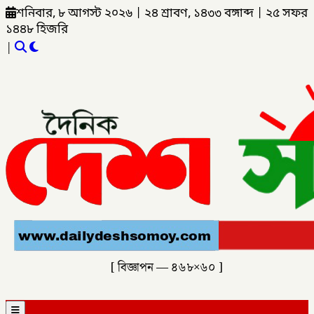
শনিবার, ৮ আগস্ট ২০২৬
|
২৪ শ্রাবণ, ১৪৩৩ বঙ্গাব্দ
|
২৫ সফর
১৪৪৮ হিজরি
|
[ বিজ্ঞাপন — ৪৬৮×৬০ ]