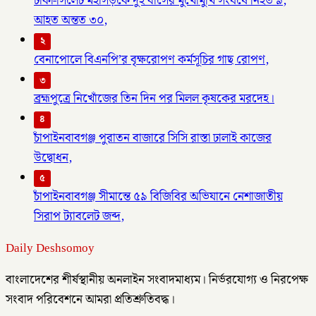
ঢাকা-সিলেট মহাসড়কে দুই বাসের মুখোমুখি সংঘর্ষে নিহত ৯,
আহত অন্তত ৩০,
২
বেনাপোলে বিএনপি’র বৃক্ষরোপণ কর্মসূচির গাছ রোপণ,
৩
ব্রহ্মপুত্রে নিখোঁজের তিন দিন পর মিলল কৃষকের মরদেহ।
৪
চাঁপাইনবাবগঞ্জ পুরাতন বাজারে সিসি রাস্তা ঢালাই কাজের
উদ্বোধন,
৫
চাঁপাইনবাবগঞ্জ সীমান্তে ৫৯ বিজিবির অভিযানে নেশাজাতীয়
সিরাপ ট্যাবলেট জব্দ,
Daily Deshsomoy
বাংলাদেশের শীর্ষস্থানীয় অনলাইন সংবাদমাধ্যম। নির্ভরযোগ্য ও নিরপেক্ষ
সংবাদ পরিবেশনে আমরা প্রতিশ্রুতিবদ্ধ।