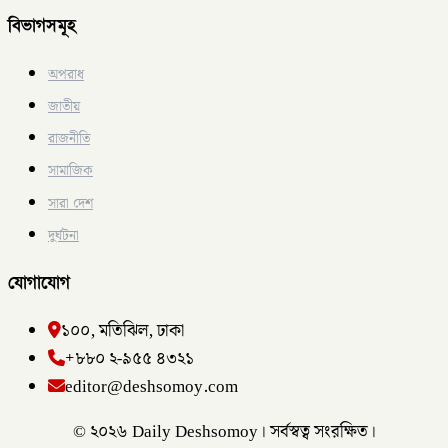
বিভাগসমূহ
অপরাধ
জাতীয়
রাজনীতি
সামাজিক
সারা দেশ
দুর্ঘটনা
যোগাযোগ
১০০, মতিঝিল, ঢাকা
+৮৮০ ২-৯৫৫ ৪৩২১
editor@deshsomoy.com
© ২০২৬ Daily Deshsomoy। সর্বস্বত্ব সংরক্ষিত।