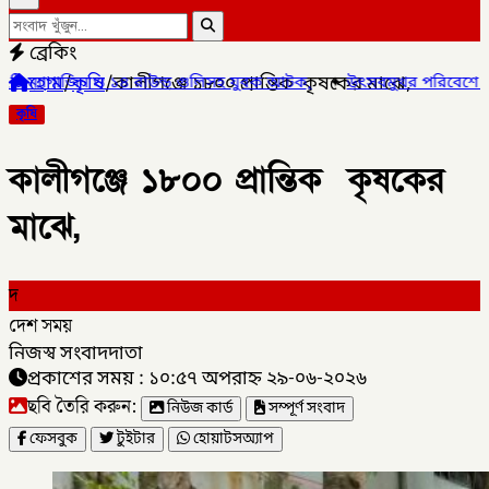
ব্রেকিং
হোম
/
কৃষি
/
কালীগঞ্জে ১৮০০ প্রান্তিক কৃষকের মাঝে,
৪ রাউন্ড গুলিসহ যুবক আটক,
✦
উৎসবমুখর পরিবেশে লালমনিরহাট জেলা দলিল 
কৃষি
কালীগঞ্জে ১৮০০ প্রান্তিক কৃষকের
মাঝে,
দ
দেশ সময়
নিজস্ব সংবাদদাতা
প্রকাশের সময় : ১০:৫৭ অপরাহ্ন ২৯-০৬-২০২৬
ছবি তৈরি করুন:
নিউজ কার্ড
সম্পূর্ণ সংবাদ
ফেসবুক
টুইটার
হোয়াটসঅ্যাপ