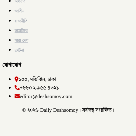
অপরাধ
জাতীয়
রাজনীতি
সামাজিক
সারা দেশ
দুর্ঘটনা
যোগাযোগ
১০০, মতিঝিল, ঢাকা
+৮৮০ ২-৯৫৫ ৪৩২১
editor@deshsomoy.com
© ২০২৬ Daily Deshsomoy। সর্বস্বত্ব সংরক্ষিত।