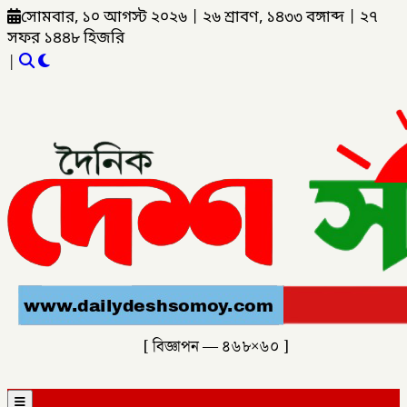
সোমবার, ১০ আগস্ট ২০২৬
|
২৬ শ্রাবণ, ১৪৩৩ বঙ্গাব্দ
|
২৭
সফর ১৪৪৮ হিজরি
|
[ বিজ্ঞাপন — ৪৬৮×৬০ ]