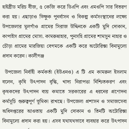
হাইব্রীড মরিচ বীজ, ৫ কেজি করে ডিএপি এবং এমওপি সার বিতরণ
করা হয়। এছাড়াও ভিক্ষুক পুনর্বাসন ও বিকল্প কর্মসংস্থানের লক্ষ্যে
উপজেলার মূলগাঁও গ্রামের সিরাজ উদ্দিনকে একটি মুদি দোকান,
কাপাইস গ্রামের মোসা. কামরুন্নাহার, পুনসহি গ্রামের শামসুন নাহার ও
চৌড়া গ্রামের মারজিয়া বেগমকে একটি করে অটোরিক্সা বিনামূল্যে
প্রদান করেন। কালীগঞ্জ
উপজেলা নির্বাহী কর্মকর্তা (ইউএনও) এ টি এম কামরুল ইসলাম
বলেন, কৃষি উৎপাদন বৃদ্ধি, খাদ্য নিরাপত্তা নিশ্চিতকরণ এবং
কৃষকদের উৎপাদন ব্যয় কমাতে সরকারের এ ধরনের প্রণোদনা
কর্মসূচি গুরুত্বপূর্ণ ভূমিকা রাখছে। উপজেলা প্রশাসন ও সমাজসেবা
অধিদপ্তরের আওতায় একটি মুদি দোকান ও তিনটি অটোরিক্সা
বিনামূল্যে প্রদান করা হয়। এসব যথাযথভাবে ব্যবহার করে উৎপাদন