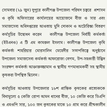
সোমবার (২৯ জুন) দুপুরে কালীগঞ্জ উপজেলা পরিষদ চত্বরে প্রশাসন
ও কৃষি অফিসারের কার্যালয়ের আয়োজনে বীজ ও সার এবং
সমাজসেবা অধিদপ্তরের আওতায় মুদি দোকান ও অটোরিক্সা বিতরণ
কর্মসূচির উদ্বোধন করেন কালীগঞ্জ উপজেলা নির্বাহী কর্মকর্তা
(ইউএনও) এ টি এম কামরুল ইসলাম। কালীগঞ্জ উপজেলা কৃষি
কর্মকর্তা শাহরিয়ার মোরসালিন মেহেদীর সভাপতিত্বে অনুষ্ঠানে
উপজেলা সমাজসেবা কর্মকর্তা আফরোজা বেগম, উপ-সহকারী উদ্ভিদ
সংরক্ষণ কর্মকর্তা আক্তারুজ্জামান ও স্থানীয় গণমাধ্যমকর্মী সহ স্থানীয়
কৃষকরা উপস্থিত ছিলেন।
কর্মসূচির আওতায় উপজেলার ১৮শ প্রান্তিক কৃষকের প্রত্যেককে
বিনামূল্যে ৫ কেজি রোপা আমন ধানের বীজ, ১০ কেজি করে ডিএপি
ও এমওপি সার, ১০০ জন কৃষকের মাঝে ১০ গ্রাম করে গ্রীষ্মকালীন