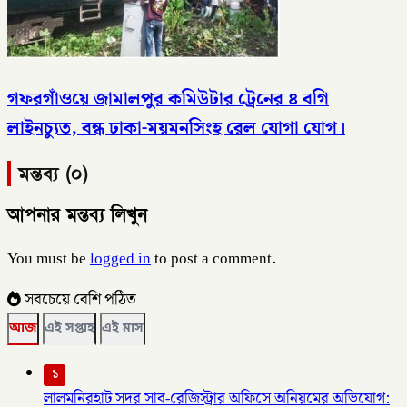
গফরগাঁওয়ে জামালপুর কমিউটার ট্রেনের ৪ বগি
লাইনচ্যুত, বন্ধ ঢাকা-ময়মনসিংহ রেল যোগা যোগ।
মন্তব্য (০)
আপনার মন্তব্য লিখুন
You must be
logged in
to post a comment.
সবচেয়ে বেশি পঠিত
আজ
এই সপ্তাহ
এই মাস
১
লালমনিরহাট সদর সাব-রেজিস্ট্রার অফিসে অনিয়মের অভিযোগ: