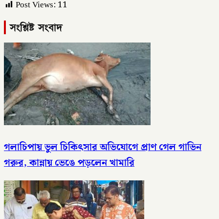
Post Views:
11
সংশ্লিষ্ট সংবাদ
গলাচিপায় ভুল চিকিৎসার অভিযোগে প্রাণ গেল গাভিন
গরুর, কান্নায় ভেঙে পড়লেন খামারি