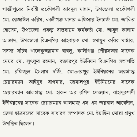
গাজীপুরের নির্বাহী প্রকৌশলী আবদুল মান্নান, উপজেলা প্রকৌশলী
মো. রেজাউল করিম, কালীগঞ্জ থানার অফিসার ইনচার্জ মো. জাকির
হোসেন, উপজেলা প্রকল্প বাস্তবায়ন কর্মকর্তা মো. আবুল কালাম
আজাদ, উপজেলা বিএনপির আহবায়ক মো. হুমায়ুন কবির মাষ্টার,
সদস্য সচিব খালেকুজ্জামান বাবলু, কালীগঞ্জ পৌরসভার সাবেক
মেয়র মো. লুৎফুর রহমান, বক্তারপুর ইউনিয়ন বিএনপির সভাপতি
মো. রফিজুল ইসলাম দর্জি, মোক্তারপুর ইউনিয়নের ভারপ্রাপ্ত
চেয়ারম্যান আইযুব বাগমার, জামালপুর ইউনিয়নের সাবেক
চেয়ারম্যান আলহাজ্ব মো. হারুন অর রশিদ দেওয়ান, বাহাদুরশাদী
ইউনিয়নের সাবেক চেয়ারম্যান আলহাজ্ব এস এম জয়নাল আবেদীন,
জেলা ছাত্রদলের সাবেক সাধারণ সম্পাদক মো. ইয়াছিন মোল্লা প্রমূখ
উপস্থিত ছিলেন।