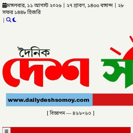
মঙ্গলবার, ১১ আগস্ট ২০২৬
|
২৭ শ্রাবণ, ১৪৩৩ বঙ্গাব্দ
|
২৮
সফর ১৪৪৮ হিজরি
|
[ বিজ্ঞাপন — ৪৬৮×৬০ ]