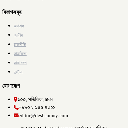
বিভাগসমূহ
অপরাধ
জাতীয়
রাজনীতি
সামাজিক
সারা দেশ
দুর্ঘটনা
যোগাযোগ
১০০, মতিঝিল, ঢাকা
+৮৮০ ২-৯৫৫ ৪৩২১
editor@deshsomoy.com