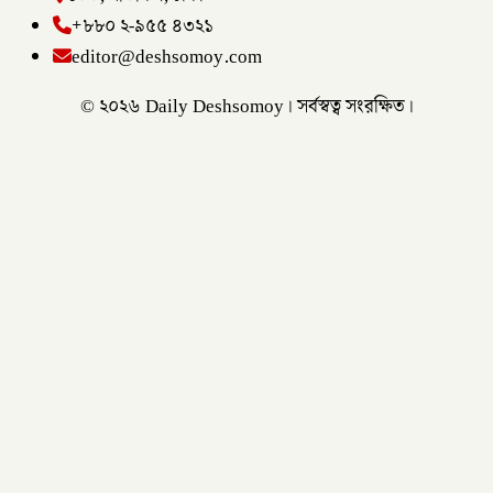
+৮৮০ ২-৯৫৫ ৪৩২১
editor@deshsomoy.com
© ২০২৬ Daily Deshsomoy। সর্বস্বত্ব সংরক্ষিত।