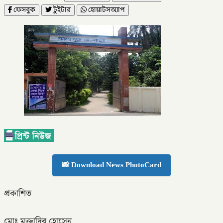
ফেসবুক
টুইটার
হোয়াটসঅ্যাপ
📸 Download News PhotoCard
প্রকাশিত
মোঃ মুক্তাদির হোসেন,