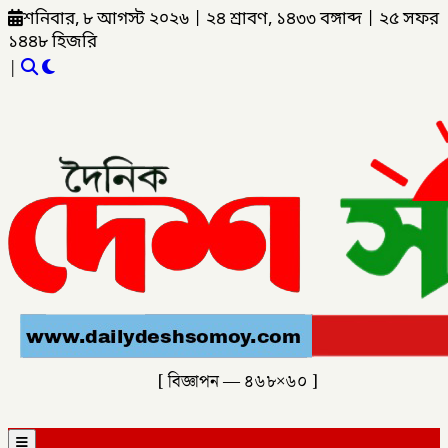
শনিবার, ৮ আগস্ট ২০২৬
|
২৪ শ্রাবণ, ১৪৩৩ বঙ্গাব্দ
|
২৫ সফর
১৪৪৮ হিজরি
|
[ বিজ্ঞাপন — ৪৬৮×৬০ ]