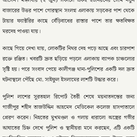
আসেন। মঙ্গলবার (২ জুন) সকালে একই ইউনিয়নের সোম নতুন
বাজারের উত্তর পাশে গোরস্থান সংলগ্ন এলাকায় সড়কের পাশ থেকে
টায়ার ফ্যাক্টরির কাছে বেঁড়িবাধের রাস্তার পাশে তার ক্ষতবিক্ষত
মরদেহ পাওয়া যায়।
কাছে গিয়ে দেখা যায়, লোকটির নিথর দেহ পড়ে আছে এবং চারপাশ
রক্তে রঞ্জিত। খবরটি দ্রুত ছড়িয়ে পড়লে এলাকায় ব্যাপক চাঞ্চল্যের
সৃষ্টি হয়। পরে সংবাদ পেয়ে কালীগঞ্জ থানা-পুলিশের একটি দল দ্রুত
ঘটনাস্থলে পৌঁছে মো. সাইফুল ইসলামের লাশটি উদ্ধার করে।
পুলিশ লাশের সুরতহাল রিপোর্ট তৈরী শেষে ময়নাতদন্তের জন্য
গাজীপুর শহীদ তাজউদ্দিন আহমেদ মেডিকেল কলেজ হাসপাতালে
প্রেরণ করেন। নিহতের মুখমণ্ডল ও গলায় ধারালো অস্ত্রের গভীর
আঘাতের চিহ্ন দেখে পুলিশ ও স্থানীয়রা মনে করছেন, এটি একটি