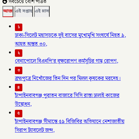
সবচেয়ে বেশি পঠিত
আজ
এই সপ্তাহ
এই মাস
১
ঢাকা-সিলেট মহাসড়কে দুই বাসের মুখোমুখি সংঘর্ষে নিহত ৯,
আহত অন্তত ৩০,
২
বেনাপোলে বিএনপি’র বৃক্ষরোপণ কর্মসূচির গাছ রোপণ,
৩
ব্রহ্মপুত্রে নিখোঁজের তিন দিন পর মিলল কৃষকের মরদেহ।
৪
চাঁপাইনবাবগঞ্জ পুরাতন বাজারে সিসি রাস্তা ঢালাই কাজের
উদ্বোধন,
৫
চাঁপাইনবাবগঞ্জ সীমান্তে ৫৯ বিজিবির অভিযানে নেশাজাতীয়
সিরাপ ট্যাবলেট জব্দ,