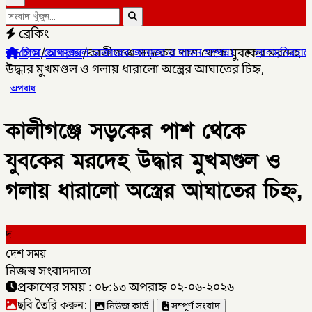
ব্রেকিং
হোম
/
অপরাধ
/
কালীগঞ্জে সড়কের পাশ থেকে যুবকের মরদেহ
ফাজ্জল ডাক্তারের জানাজা ও দাফন সম্পন্ন।
✦
লালমনিরহাটের ৫ উপজেলার 
উদ্ধার মুখমণ্ডল ও গলায় ধারালো অস্ত্রের আঘাতের চিহ্ন,
অপরাধ
কালীগঞ্জে সড়কের পাশ থেকে
যুবকের মরদেহ উদ্ধার মুখমণ্ডল ও
গলায় ধারালো অস্ত্রের আঘাতের চিহ্ন,
দ
দেশ সময়
নিজস্ব সংবাদদাতা
প্রকাশের সময় : ০৮:১৩ অপরাহ্ন ০২-০৬-২০২৬
ছবি তৈরি করুন:
নিউজ কার্ড
সম্পূর্ণ সংবাদ