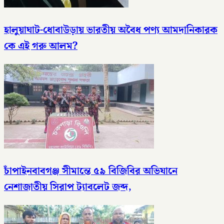
হালুয়াঘাট-ধোবাউড়ায় ভারতীয় অবৈধ পণ্য আমদানিকারক
কে এই গরু আলম?
চাঁপাইনবাবগঞ্জ সীমান্তে ৫৯ বিজিবির অভিযানে
নেশাজাতীয় সিরাপ ট্যাবলেট জব্দ,