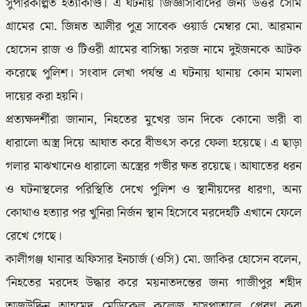
সুপরিকল্পিত হত্যাকাণ্ড। এ ঘটনায় জিজ্ঞাসাবাদের জন্য উত্তর সোম
গ্রামের মো. জিন্নত আলীর পুত্র সাবেক ওয়ার্ড মেম্বার মো. আরমান
হোসেন রাজ ও টিওরী গ্রামের বাসিন্ধা সরজ নামে দুইজনকে আটক
করেছে পুলিশ। সংবাদ লেখা পর্যন্ত এ ঘটনায় থানায় কোন মামলা
দায়ের করা হয়নি।
প্রত্যক্ষদর্শীরা জানান, নিহতের মুখের ডান দিকে কোনো ভারী বা
ধারালো অস্ত্র দিয়ে আঘাত করে বীভৎস করে ফেলা হয়েছে। এ ছাড়া
গলার মাঝখানেও ধারালো অস্ত্রের গভীর ক্ষত রয়েছে। আঘাতের ধরন
ও ঘটনাস্থলের পরিস্থিতি দেখে পুলিশ ও স্থানীয়দের ধারণা, অন্য
কোথাও হত্যার পর খুনিরা নির্জন স্থান হিসেবে মরদেহটি এখানে ফেলে
রেখে গেছে।
কালীগঞ্জ থানার অফিসার ইনচার্জ (ওসি) মো. জাকির হোসেন বলেন,
‘নিহতের মরদেহ উদ্ধার করে ময়নাতদন্তের জন্য গাজীপুর শহীদ
তাজউদ্দিন আহমেদ মেডিকেল কলেজ হাসপাতালে প্রেরণ করা