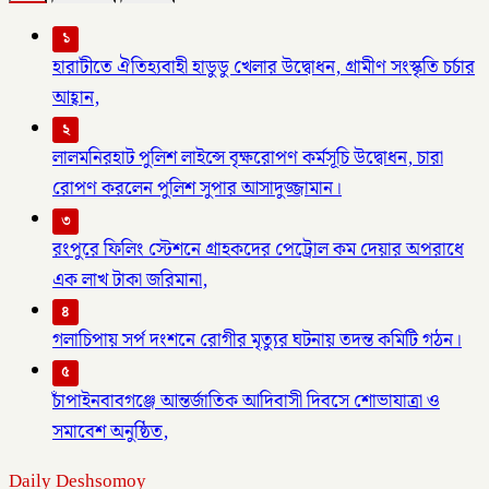
১
হারাটীতে ঐতিহ্যবাহী হাডুডু খেলার উদ্বোধন, গ্রামীণ সংস্কৃতি চর্চার
আহ্বান,
২
লালমনিরহাট পুলিশ লাইন্সে বৃক্ষরোপণ কর্মসূচি উদ্বোধন, চারা
রোপণ করলেন পুলিশ সুপার আসাদুজ্জামান।
৩
রংপুরে ফিলিং স্টেশনে গ্রাহকদের পেট্রোল কম দেয়ার অপরাধে
এক লাখ টাকা জরিমানা,
৪
গলাচিপায় সর্প দংশনে রোগীর মৃত্যুর ঘটনায় তদন্ত কমিটি গঠন।
৫
চাঁপাইনবাবগঞ্জে আন্তর্জাতিক আদিবাসী দিবসে শোভাযাত্রা ও
সমাবেশ অনুষ্ঠিত,
Daily Deshsomoy