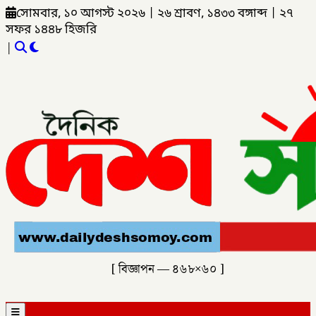
সোমবার, ১০ আগস্ট ২০২৬
|
২৬ শ্রাবণ, ১৪৩৩ বঙ্গাব্দ
|
২৭
সফর ১৪৪৮ হিজরি
|
[ বিজ্ঞাপন — ৪৬৮×৬০ ]