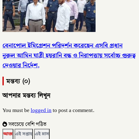
বেনাপোল ইমিগ্রেশন পরিদর্শন করেছেন এসবি প্রধান
নুরুল আমিন যাত্রী হয়রানি বন্ধ ও নিরাপত্তায় সর্বোচ্চ গুরুত্ব
দেওয়ার নির্দেশ,
মন্তব্য (০)
আপনার মন্তব্য লিখুন
You must be
logged in
to post a comment.
সবচেয়ে বেশি পঠিত
আজ
এই সপ্তাহ
এই মাস