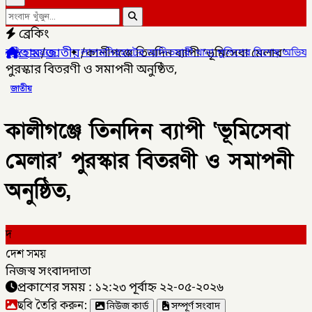
ব্রেকিং
হোম
/
জাতীয়
/
কালীগঞ্জে তিনদিন ব্যাপী ‘ভূমিসেবা মেলার’
লালমনিরহাটের আদিতমারী থানা পুলিশের বিশেষ অভিযানে , মাদক সম্রাট মা
পুরস্কার বিতরণী ও সমাপনী অনুষ্ঠিত,
জাতীয়
কালীগঞ্জে তিনদিন ব্যাপী ‘ভূমিসেবা
মেলার’ পুরস্কার বিতরণী ও সমাপনী
অনুষ্ঠিত,
দ
দেশ সময়
নিজস্ব সংবাদদাতা
প্রকাশের সময় : ১২:২৩ পূর্বাহ্ন ২২-০৫-২০২৬
ছবি তৈরি করুন:
নিউজ কার্ড
সম্পূর্ণ সংবাদ