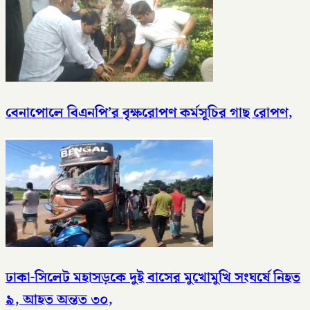
বেনাপোলে বিএনপি’র বৃক্ষরোপণ কর্মসূচির গাছ রোপণ,
ঢাকা-সিলেট মহাসড়কে দুই বাসের মুখোমুখি সংঘর্ষে নিহত
৯, আহত অন্তত ৩০,