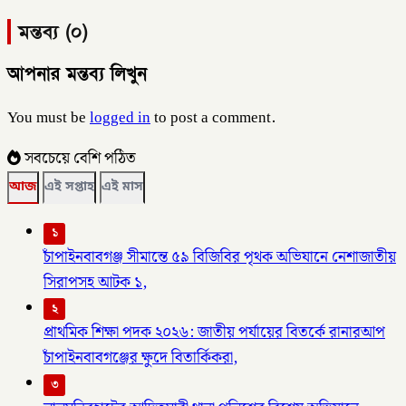
মন্তব্য (০)
আপনার মন্তব্য লিখুন
You must be
logged in
to post a comment.
সবচেয়ে বেশি পঠিত
আজ
এই সপ্তাহ
এই মাস
১
চাঁপাইনবাবগঞ্জ সীমান্তে ৫৯ বিজিবির পৃথক অভিযানে নেশাজাতীয়
সিরাপসহ আটক ১,
২
প্রাথমিক শিক্ষা পদক ২০২৬: জাতীয় পর্যায়ের বিতর্কে রানারআপ
চাঁপাইনবাবগঞ্জের ক্ষুদে বিতার্কিকরা,
৩