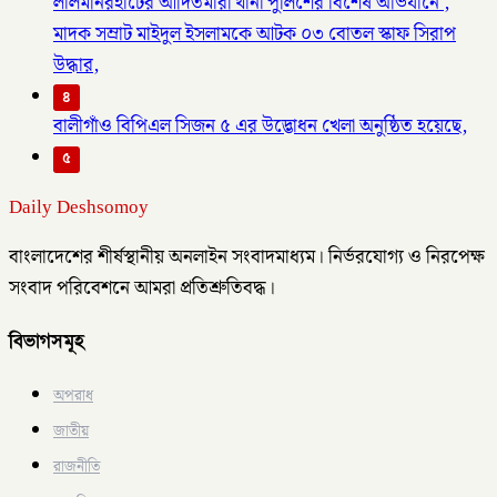
লালমনিরহাটের আদিতমারী থানা পুলিশের বিশেষ অভিযানে ,
মাদক সম্রাট মাইদুল ইসলামকে আটক ০৩ বোতল স্কাফ সিরাপ
উদ্ধার,
৪
বালীগাঁও বিপিএল সিজন ৫ এর উদ্ভোধন খেলা অনুষ্ঠিত হয়েছে,
৫
Daily Deshsomoy
বাংলাদেশের শীর্ষস্থানীয় অনলাইন সংবাদমাধ্যম। নির্ভরযোগ্য ও নিরপেক্ষ
সংবাদ পরিবেশনে আমরা প্রতিশ্রুতিবদ্ধ।
বিভাগসমূহ
অপরাধ
জাতীয়
রাজনীতি