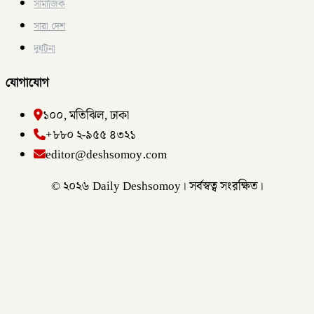
সামাজিক
সারা দেশ
দুর্ঘটনা
যোগাযোগ
১০০, মতিঝিল, ঢাকা
+৮৮০ ২-৯৫৫ ৪৩২১
editor@deshsomoy.com
© ২০২৬ Daily Deshsomoy। সর্বস্বত্ব সংরক্ষিত।