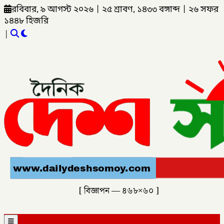
রবিবার, ৯ আগস্ট ২০২৬
|
২৫ শ্রাবণ, ১৪৩৩ বঙ্গাব্দ
|
২৬ সফর
১৪৪৮ হিজরি
|
[ বিজ্ঞাপন — ৪৬৮×৬০ ]