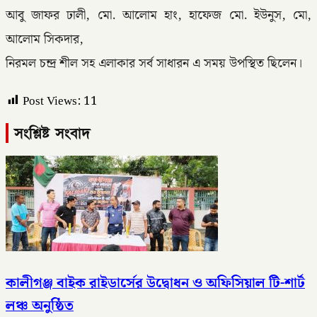
আবু জাফর ঢালী, মো. আলোম হাং, হাফেজ মো. ইউনুস, মো,
আলোম সিকদার,
নিরমল চন্দ্র শীল সহ এলাকার সর্ব সাধারন এ সময় উপস্থিত ছিলেন।
Post Views:
11
সংশ্লিষ্ট সংবাদ
কালীগঞ্জ বাইক রাইডার্সের উদ্বোধন ও অফিসিয়াল টি-শার্ট
লঞ্চ অনুষ্ঠিত