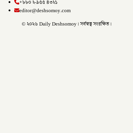
+৮৮০ ২-৯৫৫ ৪৩২১
editor@deshsomoy.com
© ২০২৬ Daily Deshsomoy। সর্বস্বত্ব সংরক্ষিত।