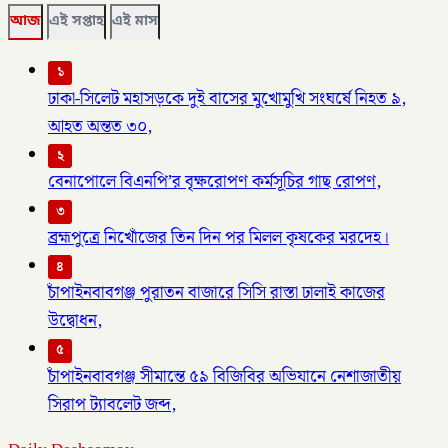
আজ
এই সপ্তাহ
এই মাস
১
ঢাকা-সিলেট মহাসড়কে দুই বাসের মুখোমুখি সংঘর্ষে নিহত ৯,
আহত অন্তত ৩০,
২
বেনাপোলে বিএনপি’র বৃক্ষরোপণ কর্মসূচির গাছ রোপণ,
৩
ব্রহ্মপুত্রে নিখোঁজের তিন দিন পর মিলল কৃষকের মরদেহ।
৪
চাঁপাইনবাবগঞ্জ পুরাতন বাজারে সিসি রাস্তা ঢালাই কাজের
উদ্বোধন,
৫
চাঁপাইনবাবগঞ্জ সীমান্তে ৫৯ বিজিবির অভিযানে নেশাজাতীয়
সিরাপ ট্যাবলেট জব্দ,