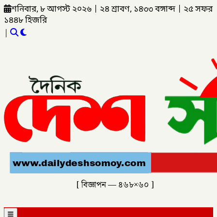
শনিবার, ৮ আগস্ট ২০২৬
|
২৪ শ্রাবণ, ১৪৩৩ বঙ্গাব্দ
|
২৫ সফর
১৪৪৮ হিজরি
|
[ বিজ্ঞাপন — ৪৬৮×৬০ ]