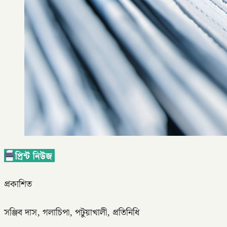
প্রকাশিত
সঞ্জিব দাস, গলাচিপা, পটুয়াখালী, প্রতিনিধি