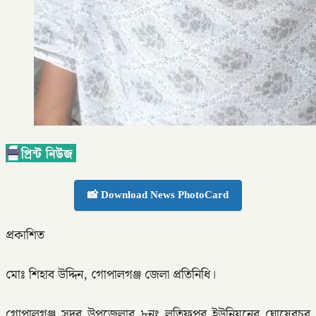
📸 Download News PhotoCard
প্রকাশিত
মোঃ শিহাব উদ্দিন, গোপালগঞ্জ জেলা প্রতিনিধি।
গোপালগঞ্জ সদর উপজেলার ৮নং লতিফপুর ইউনিয়নের ঘোষেরচর