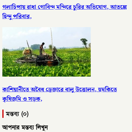
গলাচিপায় রাধা গোবিন্দ মন্দিরে চুরির অভিযোগ, আতঙ্কে
হিন্দু পরিবার,
কাশিয়ানীতে অবৈধ ড্রেজারে বালু উত্তোলন, হুমকিতে
কৃষিজমি ও সড়ক,
মন্তব্য (০)
আপনার মন্তব্য লিখুন