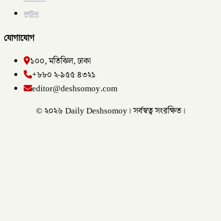
দুর্ঘটনা
যোগাযোগ
১০০, মতিঝিল, ঢাকা
+৮৮০ ২-৯৫৫ ৪৩২১
editor@deshsomoy.com
© ২০২৬ Daily Deshsomoy। সর্বস্বত্ব সংরক্ষিত।