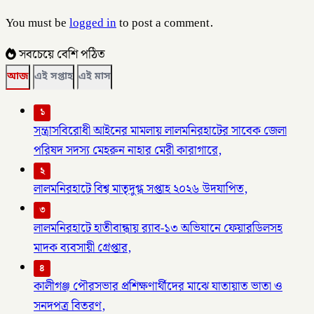
You must be
logged in
to post a comment.
সবচেয়ে বেশি পঠিত
আজ
এই সপ্তাহ
এই মাস
১
সন্ত্রাসবিরোধী আইনের মামলায় লালমনিরহাটের সাবেক জেলা
পরিষদ সদস্য মেহরুন নাহার মেরী কারাগারে,
২
লালমনিরহাটে বিশ্ব মাতৃদুগ্ধ সপ্তাহ ২০২৬ উদযাপিত,
৩
লালমনিরহাটে হাতীবান্ধায় র‌্যাব-১৩ অভিযানে ফেয়ারডিলসহ
মাদক ব্যবসায়ী গ্রেপ্তার,
৪
কালীগঞ্জ পৌরসভার প্রশিক্ষণার্থীদের মাঝে যাতায়াত ভাতা ও
সনদপত্র বিতরণ,