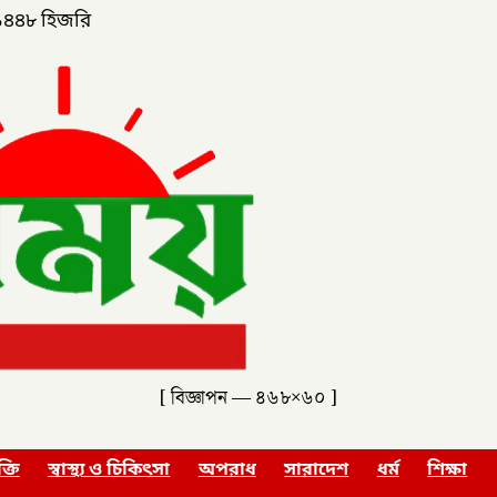
১৪৪৮ হিজরি
[ বিজ্ঞাপন — ৪৬৮×৬০ ]
ক্তি
স্বাস্থ্য ও চিকিৎসা
অপরাধ
সারাদেশ
ধর্ম
শিক্ষা