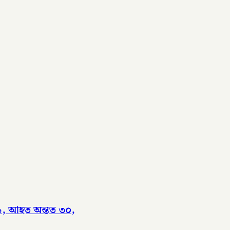
 ৯, আহত অন্তত ৩০,