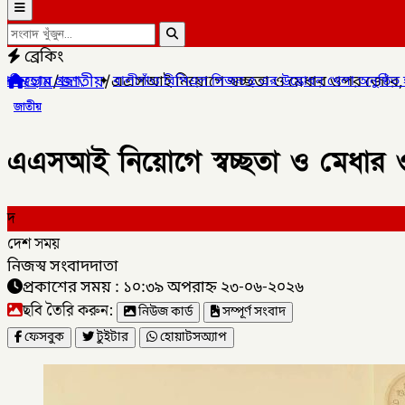
ব্রেকিং
হোম
/
জাতীয়
/
এএসআই নিয়োগে স্বচ্ছতা ও মেধার ওপর জোর, গো
িপিএল সিজন ৫ এর উদ্ভোধন খেলা অনুষ্ঠিত হয়েছে,
✦
লালমনিরহাটের আদিতম
জাতীয়
এএসআই নিয়োগে স্বচ্ছতা ও মেধার ওপ
দ
দেশ সময়
নিজস্ব সংবাদদাতা
প্রকাশের সময় : ১০:৩৯ অপরাহ্ন ২৩-০৬-২০২৬
ছবি তৈরি করুন:
নিউজ কার্ড
সম্পূর্ণ সংবাদ
ফেসবুক
টুইটার
হোয়াটসঅ্যাপ