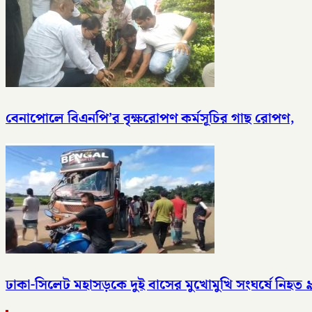
বেনাপোলে বিএনপি’র বৃক্ষরোপণ কর্মসূচির গাছ রোপণ,
ঢাকা-সিলেট মহাসড়কে দুই বাসের মুখোমুখি সংঘর্ষে নিহত