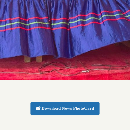
📸 Download News PhotoCard