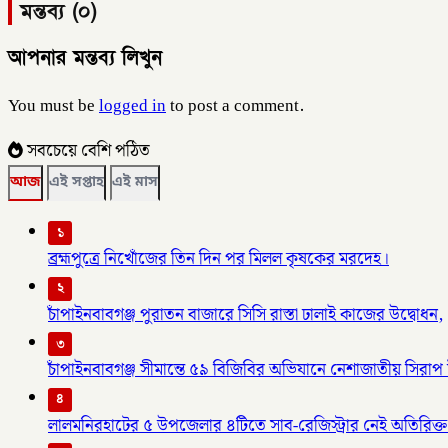
মন্তব্য (০)
আপনার মন্তব্য লিখুন
You must be
logged in
to post a comment.
সবচেয়ে বেশি পঠিত
আজ
এই সপ্তাহ
এই মাস
১
ব্রহ্মপুত্রে নিখোঁজের তিন দিন পর মিলল কৃষকের মরদেহ।
২
চাঁপাইনবাবগঞ্জ পুরাতন বাজারে সিসি রাস্তা ঢালাই কাজের উদ্বোধন,
৩
চাঁপাইনবাবগঞ্জ সীমান্তে ৫৯ বিজিবির অভিযানে নেশাজাতীয় সিরাপ ট
৪
লালমনিরহাটের ৫ উপজেলার ৪টিতে সাব-রেজিস্ট্রার নেই অতিরিক্ত 