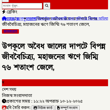
ব্রেকিং
হোম
/
জনদূরভোগ
/
উপকূলে অবৈধ জালের দাপটে বিপন্ন
✦
লালমনিরহাটের আদিতমারী থানা পুলিশের বিশেষ অভিযানে , মাদক সম্রা
জীববৈচিত্র্য, মহাজনের ঋণে জিম্মি ৭৬ শতাংশ জেলে,
জনদূরভোগ
উপকূলে অবৈধ জালের দাপটে বিপন্ন
জীববৈচিত্র্য, মহাজনের ঋণে জিম্মি
৭৬ শতাংশ জেলে,
দ
দেশ সময়
নিজস্ব সংবাদদাতা
প্রকাশের সময় : ১১:২২ অপরাহ্ন ১০-১২-২০২৫
ছবি তৈরি করুন:
নিউজ কার্ড
সম্পূর্ণ সংবাদ