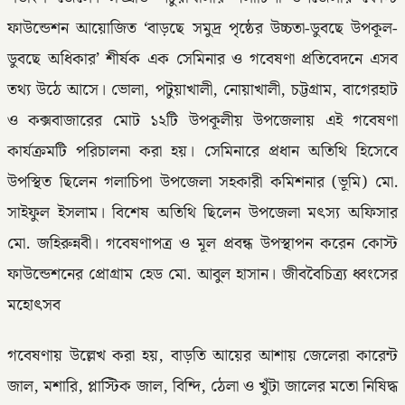
ফাউন্ডেশন আয়োজিত ‘বাড়ছে সমুদ্র পৃষ্ঠের উচ্চতা-ডুবছে উপকূল-
ডুবছে অধিকার’ শীর্ষক এক সেমিনার ও গবেষণা প্রতিবেদনে এসব
তথ্য উঠে আসে। ভোলা, পটুয়াখালী, নোয়াখালী, চট্টগ্রাম, বাগেরহাট
ও কক্সবাজারের মোট ১২টি উপকূলীয় উপজেলায় এই গবেষণা
কার্যক্রমটি পরিচালনা করা হয়। সেমিনারে প্রধান অতিথি হিসেবে
উপস্থিত ছিলেন গলাচিপা উপজেলা সহকারী কমিশনার (ভূমি) মো.
সাইফুল ইসলাম। বিশেষ অতিথি ছিলেন উপজেলা মৎস্য অফিসার
মো. জহিরুন্নবী। গবেষণাপত্র ও মূল প্রবন্ধ উপস্থাপন করেন কোস্ট
ফাউন্ডেশনের প্রোগ্রাম হেড মো. আবুল হাসান। জীববৈচিত্র্য ধ্বংসের
মহোৎসব
গবেষণায় উল্লেখ করা হয়, বাড়তি আয়ের আশায় জেলেরা কারেন্ট
জাল, মশারি, প্লাস্টিক জাল, বিন্দি, ঠেলা ও খুঁটা জালের মতো নিষিদ্ধ