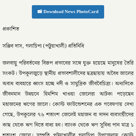
📸 Download News PhotoCard
প্রকাশিত
সঞ্জিব দাস, গলাচিপা (পটুয়াখালী) প্রতিনিধি
জলবায়ু পরিবর্তনের বিরূপ প্রভাবের সঙ্গে যুক্ত হয়েছে মানুষের তৈরি
সংকট। উপকূলজুড়ে স্থানীয় প্রভাবশালীদের ছত্রছায়ায় অবৈধ জালের
অবাধ ব্যবহারে ধ্বংস হচ্ছে নদী ও সামুদ্রিক জীববৈচিত্র্য। অন্যদিকে
জীবনমান উন্নয়নে হিমশিম খাওয়া জেলেরা আটকা পড়েছেন
মহাজনের ঋণের জালে। কোস্ট ফাউন্ডেশনের এক গবেষণায় দেখা
গেছে, উপকূলের ৭৬ শতাংশ জেলেই মহাজন বা দাদন ব্যবসায়ীদের
কাছ থেকে ঋণ নিতে বাধ্য হন। ব্যাংক থেকে ঋণ সুবিধা পান মাত্র ১
শতাংশ জেলে। সম্প্রতি পটুয়াখালীর গলাচিপা উপজেলায় কোস্ট