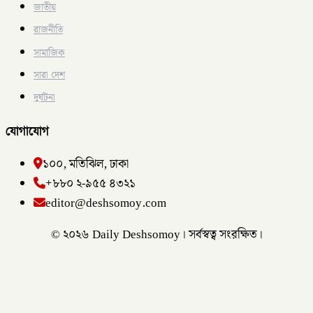
জাতীয়
রাজনীতি
সামাজিক
সারা দেশ
দুর্ঘটনা
যোগাযোগ
১০০, মতিঝিল, ঢাকা
+৮৮০ ২-৯৫৫ ৪৩২১
editor@deshsomoy.com
© ২০২৬ Daily Deshsomoy। সর্বস্বত্ব সংরক্ষিত।