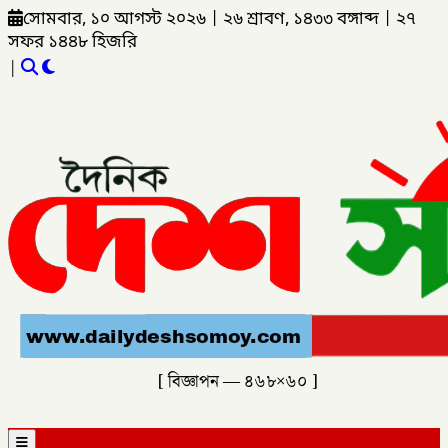
সোমবার, ১০ আগস্ট ২০২৬
|
২৬ শ্রাবণ, ১৪৩৩ বঙ্গাব্দ
|
২৭
সফর ১৪৪৮ হিজরি
|
[ বিজ্ঞাপন — ৪৬৮×৬০ ]