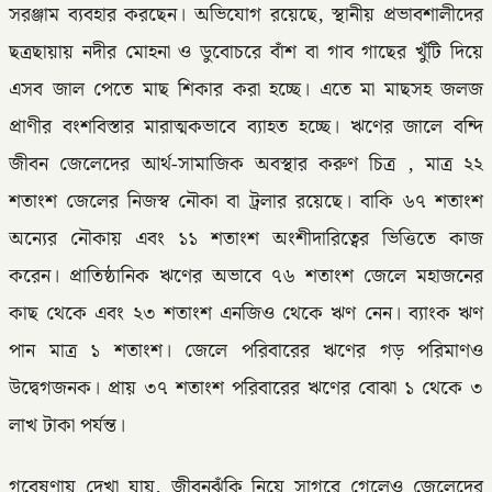
সরঞ্জাম ব্যবহার করছেন। অভিযোগ রয়েছে, স্থানীয় প্রভাবশালীদের
ছত্রছায়ায় নদীর মোহনা ও ডুবোচরে বাঁশ বা গাব গাছের খুঁটি দিয়ে
এসব জাল পেতে মাছ শিকার করা হচ্ছে। এতে মা মাছসহ জলজ
প্রাণীর বংশবিস্তার মারাত্মকভাবে ব্যাহত হচ্ছে। ঋণের জালে বন্দি
জীবন জেলেদের আর্থ-সামাজিক অবস্থার করুণ চিত্র , মাত্র ২২
শতাংশ জেলের নিজস্ব নৌকা বা ট্রলার রয়েছে। বাকি ৬৭ শতাংশ
অন্যের নৌকায় এবং ১১ শতাংশ অংশীদারিত্বের ভিত্তিতে কাজ
করেন। প্রাতিষ্ঠানিক ঋণের অভাবে ৭৬ শতাংশ জেলে মহাজনের
কাছ থেকে এবং ২৩ শতাংশ এনজিও থেকে ঋণ নেন। ব্যাংক ঋণ
পান মাত্র ১ শতাংশ। জেলে পরিবারের ঋণের গড় পরিমাণও
উদ্বেগজনক। প্রায় ৩৭ শতাংশ পরিবারের ঋণের বোঝা ১ থেকে ৩
লাখ টাকা পর্যন্ত।
গবেষণায় দেখা যায়, জীবনঝুঁকি নিয়ে সাগরে গেলেও জেলেদের