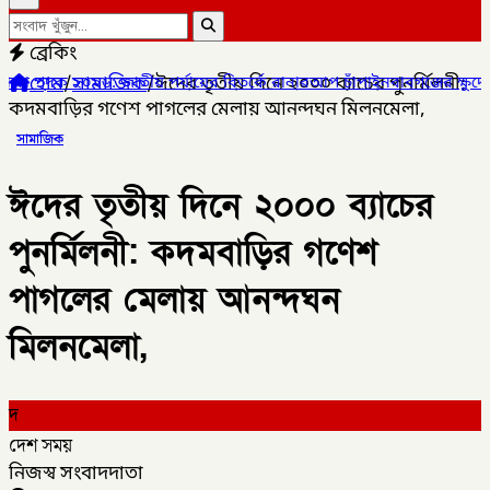
ব্রেকিং
হোম
/
সামাজিক
/
ঈদের তৃতীয় দিনে ২০০০ ব্যাচের পুনর্মিলনী:
যায়ের বিতর্কে রানারআপ চাঁপাইনবাবগঞ্জের ক্ষুদে বিতার্কিকরা,
✦
চাঁপাইনব
কদমবাড়ির গণেশ পাগলের মেলায় আনন্দঘন মিলনমেলা,
সামাজিক
ঈদের তৃতীয় দিনে ২০০০ ব্যাচের
পুনর্মিলনী: কদমবাড়ির গণেশ
পাগলের মেলায় আনন্দঘন
মিলনমেলা,
দ
দেশ সময়
নিজস্ব সংবাদদাতা