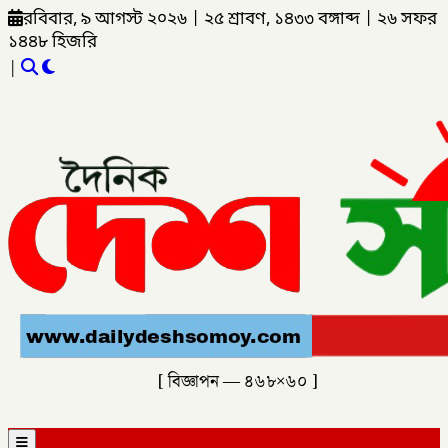
রবিবার, ৯ আগস্ট ২০২৬
|
২৫ শ্রাবণ, ১৪৩৩ বঙ্গাব্দ
|
২৬ সফর
১৪৪৮ হিজরি
|
[ বিজ্ঞাপন — ৪৬৮×৬০ ]