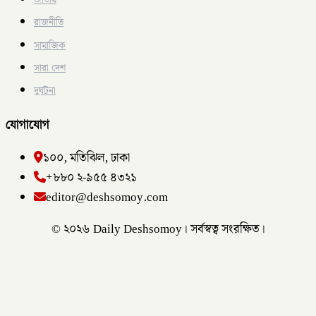
জাতীয়
রাজনীতি
সামাজিক
সারা দেশ
দুর্ঘটনা
যোগাযোগ
১০০, মতিঝিল, ঢাকা
+৮৮০ ২-৯৫৫ ৪৩২১
editor@deshsomoy.com
© ২০২৬ Daily Deshsomoy। সর্বস্বত্ব সংরক্ষিত।