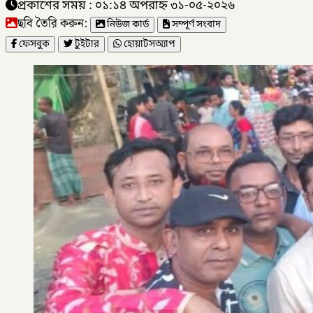
প্রকাশের সময় : ০১:১৪ অপরাহ্ন ৩১-০৫-২০২৬
ছবি তৈরি করুন:
নিউজ কার্ড
সম্পূর্ণ সংবাদ
ফেসবুক
টুইটার
হোয়াটসঅ্যাপ