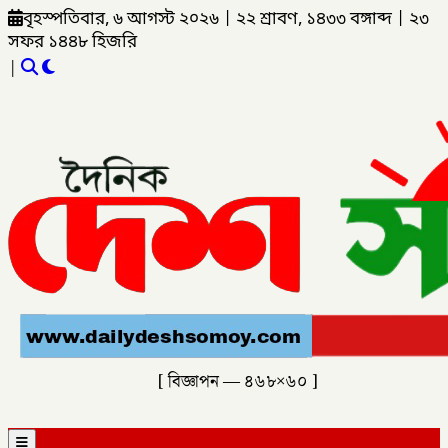
বৃহস্পতিবার, ৬ আগস্ট ২০২৬
|
২২ শ্রাবণ, ১৪৩৩ বঙ্গাব্দ
|
২৩
সফর ১৪৪৮ হিজরি
|
[ বিজ্ঞাপন — ৪৬৮×৬০ ]