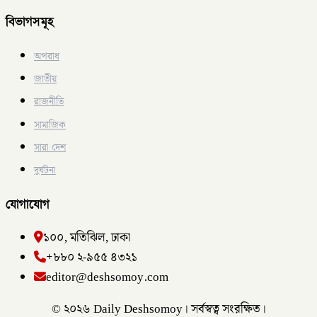
বিভাগসমূহ
অপরাধ
জাতীয়
রাজনীতি
সামাজিক
সারা দেশ
দুর্ঘটনা
যোগাযোগ
১০০, মতিঝিল, ঢাকা
+৮৮০ ২-৯৫৫ ৪৩২১
editor@deshsomoy.com
© ২০২৬ Daily Deshsomoy। সর্বস্বত্ব সংরক্ষিত।