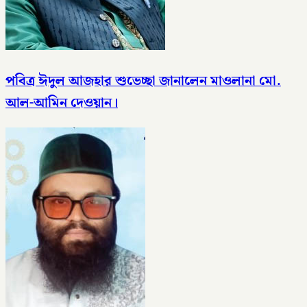
পবিত্র ঈদুল আজহার শুভেচ্ছা জানালেন মাওলানা মো.
আল-আমিন দেওয়ান।