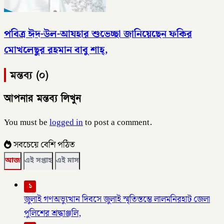
পবিত্র ঈদ-উল-আযহার শুভেচ্ছা জানিয়েছেন ফকির
মোখলেছুর রহমান বাবু শাহ্,
মন্তব্য (০)
আপনার মন্তব্য লিখুন
You must be
logged in
to post a comment.
সবচেয়ে বেশি পঠিত
আজ
এই সপ্তাহ
এই মাস
১
জুলাই গণঅভ্যুত্থান দিবসে জুলাই স্মৃতিস্তম্ভে লালমনিরহাট জেলা
পুলিশের শ্রদ্ধাঞ্জলি,