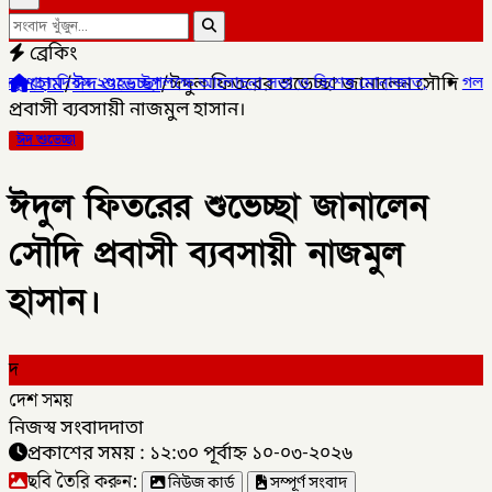
ব্রেকিং
হোম
/
ঈদ শুভেচ্ছা
/
ঈদুল ফিতরের শুভেচ্ছা জানালেন সৌদি
 ২০২৬ উপলক্ষে আলোচনা সভা ও বিশেষ মোনাজাত,
✦
গলাচিপায় ১০ পিস ইয়াবাস
প্রবাসী ব্যবসায়ী নাজমুল হাসান।
ঈদ শুভেচ্ছা
ঈদুল ফিতরের শুভেচ্ছা জানালেন
সৌদি প্রবাসী ব্যবসায়ী নাজমুল
হাসান।
দ
দেশ সময়
নিজস্ব সংবাদদাতা
প্রকাশের সময় : ১২:৩০ পূর্বাহ্ন ১০-০৩-২০২৬
ছবি তৈরি করুন:
নিউজ কার্ড
সম্পূর্ণ সংবাদ