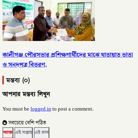
কালীগঞ্জ পৌরসভার প্রশিক্ষণার্থীদের মাঝে যাতায়াত ভাতা
ও সনদপত্র বিতরণ,
মন্তব্য (০)
আপনার মন্তব্য লিখুন
You must be
logged in
to post a comment.
সবচেয়ে বেশি পঠিত
আজ
এই সপ্তাহ
এই মাস