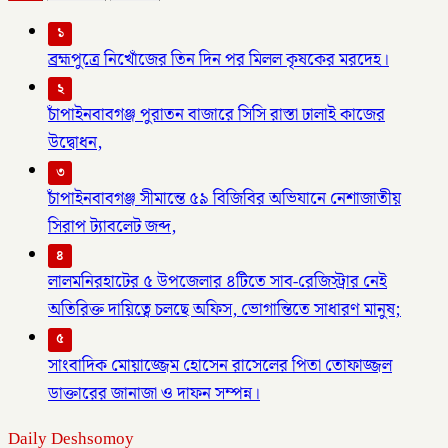
১
ব্রহ্মপুত্রে নিখোঁজের তিন দিন পর মিলল কৃষকের মরদেহ।
২
চাঁপাইনবাবগঞ্জ পুরাতন বাজারে সিসি রাস্তা ঢালাই কাজের
উদ্বোধন,
৩
চাঁপাইনবাবগঞ্জ সীমান্তে ৫৯ বিজিবির অভিযানে নেশাজাতীয়
সিরাপ ট্যাবলেট জব্দ,
৪
লালমনিরহাটের ৫ উপজেলার ৪টিতে সাব-রেজিস্ট্রার নেই
অতিরিক্ত দায়িত্বে চলছে অফিস, ভোগান্তিতে সাধারণ মানুষ;
৫
সাংবাদিক মোয়াজ্জেম হোসেন রাসেলের পিতা তোফাজ্জল
ডাক্তারের জানাজা ও দাফন সম্পন্ন।
Daily Deshsomoy