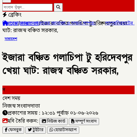
ব্রেকিং
হোম
/
সারাদেশ
/
ইজারা বঞ্চিত গলাচিপা টু হরিদেবপুর খেয়া
ল ডাক্তারের জানাজা ও দাফন সম্পন্ন।
✦
লালমনিরহাটের ৫ উপজেলার ৪টিতে
ঘাট: রাজস্ব বঞ্চিত সরকার,
সারাদেশ
ইজারা বঞ্চিত গলাচিপা টু হরিদেবপুর
খেয়া ঘাট: রাজস্ব বঞ্চিত সরকার,
দ
দেশ সময়
নিজস্ব সংবাদদাতা
প্রকাশের সময় : ১২:৩১ পূর্বাহ্ন ০১-০৬-২০২৬
ছবি তৈরি করুন:
নিউজ কার্ড
সম্পূর্ণ সংবাদ
ফেসবুক
টুইটার
হোয়াটসঅ্যাপ