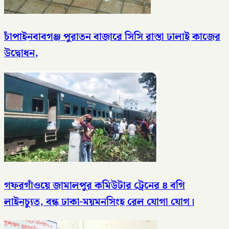
চাঁপাইনবাবগঞ্জ পুরাতন বাজারে সিসি রাস্তা ঢালাই কাজের
উদ্বোধন,
গফরগাঁওয়ে জামালপুর কমিউটার ট্রেনের ৪ বগি
লাইনচ্যুত, বন্ধ ঢাকা-ময়মনসিংহ রেল যোগা যোগ।