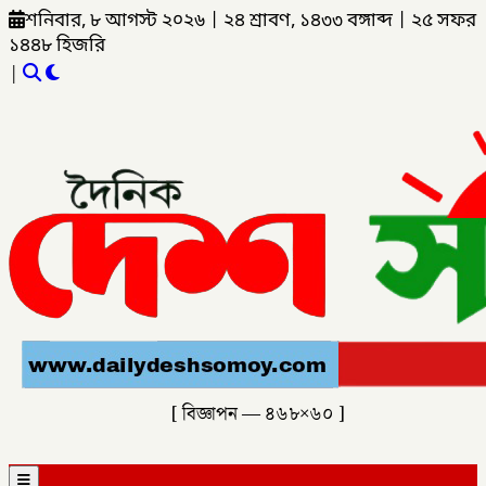
শনিবার, ৮ আগস্ট ২০২৬
|
২৪ শ্রাবণ, ১৪৩৩ বঙ্গাব্দ
|
২৫ সফর
১৪৪৮ হিজরি
|
[ বিজ্ঞাপন — ৪৬৮×৬০ ]