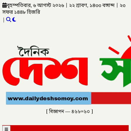
বৃহস্পতিবার, ৬ আগস্ট ২০২৬
|
২২ শ্রাবণ, ১৪৩৩ বঙ্গাব্দ
|
২৩
সফর ১৪৪৮ হিজরি
|
[ বিজ্ঞাপন — ৪৬৮×৬০ ]