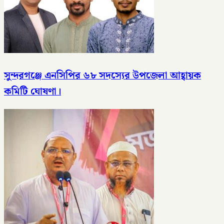
সুন্দরগঞ্জে এনসিপির ৬৮ সদস্যের উপজেলা আহ্বায়ক
কমিটি ঘোষণা।