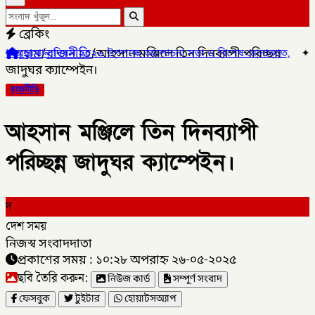
ব্রেকিং
হোম
/
রাজনীতি
/
আহসান মঞ্জিলে তিন দিনব্যাপী পরিচ্ছন্ন
িবস ২০২৬ উপলক্ষে আলোচনা সভা ও বিশেষ মোনাজাত,
✦
গলাচিপায় ১০ পিস ইয়
জাদুঘর ক্যাম্পেইন।
রাজনীতি
আহসান মঞ্জিলে তিন দিনব্যাপী
পরিচ্ছন্ন জাদুঘর ক্যাম্পেইন।
দ
দেশ সময়
নিজস্ব সংবাদদাতা
প্রকাশের সময় : ১০:২৮ অপরাহ্ন ২৬-০৫-২০২৫
ছবি তৈরি করুন:
নিউজ কার্ড
সম্পূর্ণ সংবাদ
ফেসবুক
টুইটার
হোয়াটসঅ্যাপ