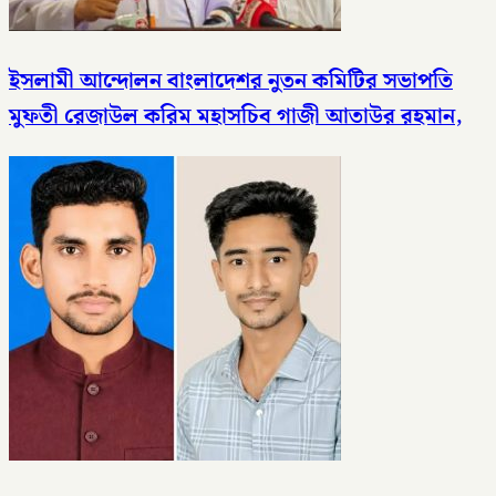
ইসলামী আন্দোলন বাংলাদেশর নুতন কমিটির সভাপতি
মুফতী রেজাউল করিম মহাসচিব গাজী আতাউর রহমান,