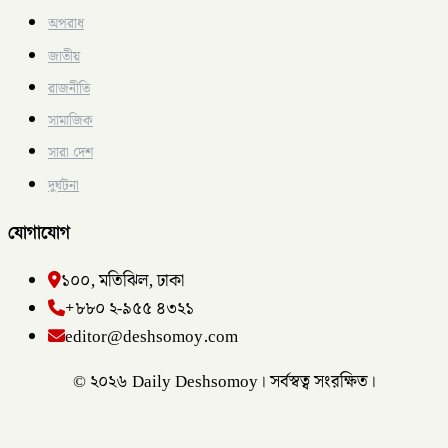
অপরাধ
জাতীয়
রাজনীতি
সামাজিক
সারা দেশ
দুর্ঘটনা
যোগাযোগ
১০০, মতিঝিল, ঢাকা
+৮৮০ ২-৯৫৫ ৪৩২১
editor@deshsomoy.com
© ২০২৬ Daily Deshsomoy। সর্বস্বত্ব সংরক্ষিত।