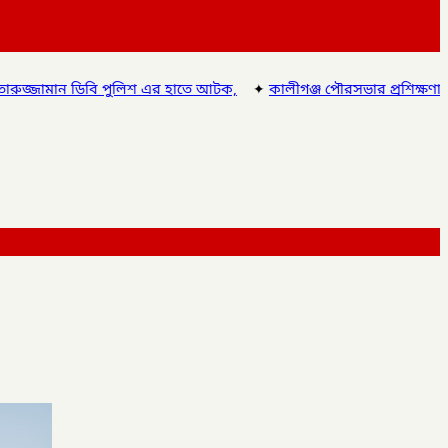
হাতে আটক,
✦
কালীগঞ্জ পৌরসভার প্রশিক্ষণার্থীদের মাঝে যাতায়াত ভাতা ও 