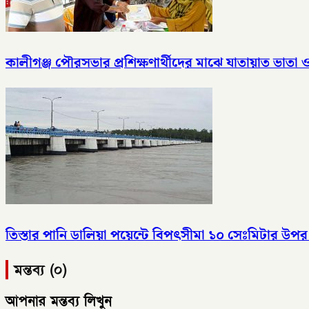
কালীগঞ্জ পৌরসভার প্রশিক্ষণার্থীদের মাঝে যাতায়াত ভাতা
তিস্তার পানি ডালিয়া পয়েন্টে বিপৎসীমা ১০ সেঃমিটার উপর দ
মন্তব্য (০)
আপনার মন্তব্য লিখুন