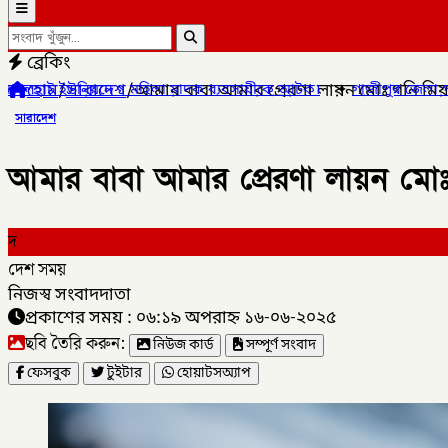
ব্রেকিং
হোম
/
সারাদেশ
/
আমার বাবা আমার প্রেরণা লায়ন মোঃ গনি মিয়া
মাদক ব্যবসায়ীকে আটক।
✦
গাজীপুর জেলা পরিষদের সাবেক চেয়ারম্যান 
সারাদেশ
আমার বাবা আমার প্রেরণা লায়ন মোঃ
দ
দেশ সময়
নিজস্ব সংবাদদাতা
প্রকাশের সময় : ০৬:১৯ অপরাহ্ন ১৬-০৬-২০২৫
ছবি তৈরি করুন:
নিউজ কার্ড
সম্পূর্ণ সংবাদ
ফেসবুক
টুইটার
হোয়াটসঅ্যাপ