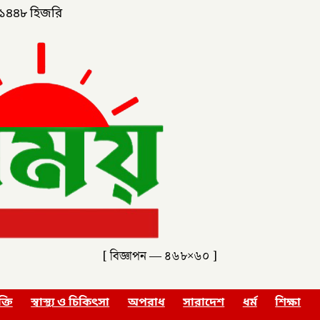
১৪৪৮ হিজরি
[ বিজ্ঞাপন — ৪৬৮×৬০ ]
ক্তি
স্বাস্থ্য ও চিকিৎসা
অপরাধ
সারাদেশ
ধর্ম
শিক্ষা