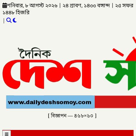
শনিবার, ৮ আগস্ট ২০২৬
|
২৪ শ্রাবণ, ১৪৩৩ বঙ্গাব্দ
|
২৫ সফর
১৪৪৮ হিজরি
|
[ বিজ্ঞাপন — ৪৬৮×৬০ ]