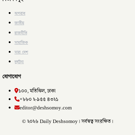
অপরাধ
জাতীয়
রাজনীতি
সামাজিক
সারা দেশ
দুর্ঘটনা
যোগাযোগ
১০০, মতিঝিল, ঢাকা
+৮৮০ ২-৯৫৫ ৪৩২১
editor@deshsomoy.com
© ২০২৬ Daily Deshsomoy। সর্বস্বত্ব সংরক্ষিত।