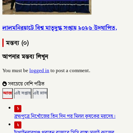
লালমনিরহাটে বিশ্ব মাতৃদুগ্ধ সপ্তাহ ২০২৬ উদযাপিত,
মন্তব্য (০)
আপনার মন্তব্য লিখুন
You must be
logged in
to post a comment.
সবচেয়ে বেশি পঠিত
আজ
এই সপ্তাহ
এই মাস
১
ব্রহ্মপুত্রে নিখোঁজের তিন দিন পর মিলল কৃষকের মরদেহ।
২
চাঁপাইনবাবগঞ্জ পুরাতন বাজারে সিসি রাস্তা ঢালাই কাজের