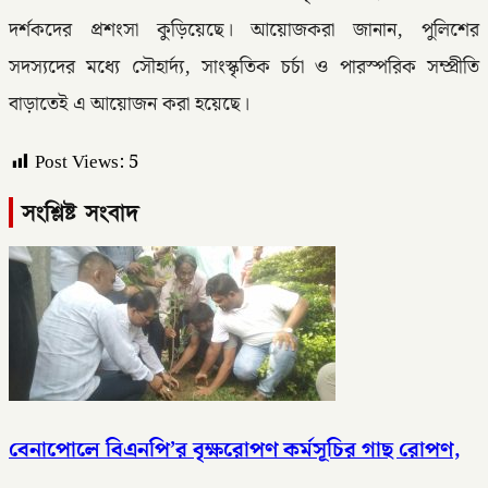
দর্শকদের প্রশংসা কুড়িয়েছে। আয়োজকরা জানান, পুলিশের
সদস্যদের মধ্যে সৌহার্দ্য, সাংস্কৃতিক চর্চা ও পারস্পরিক সম্প্রীতি
বাড়াতেই এ আয়োজন করা হয়েছে।
Post Views:
5
সংশ্লিষ্ট সংবাদ
বেনাপোলে বিএনপি’র বৃক্ষরোপণ কর্মসূচির গাছ রোপণ,