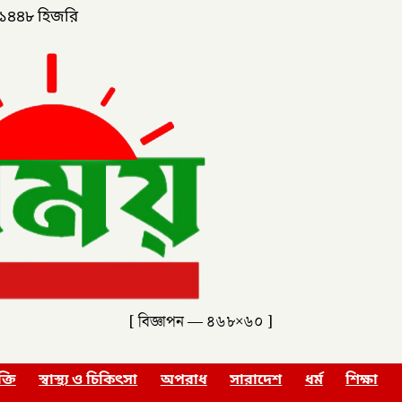
১৪৪৮ হিজরি
[ বিজ্ঞাপন — ৪৬৮×৬০ ]
ক্তি
স্বাস্থ্য ও চিকিৎসা
অপরাধ
সারাদেশ
ধর্ম
শিক্ষা