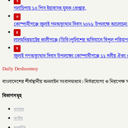
২
গলাচিপায় ১০ পিস ইয়াবাসহ যুবক গ্রেপ্তার,
৩
কোম্পানীগঞ্জে জুলাই গনঅভ্যুত্থান দিবস ২০২৬ উপলক্ষে আলোচন
৪
লালমনিরহাটের কালীগঞ্জে (ডিবি)পুলিশের অভিযানে বিপুল পরিমাণ ম
৫
জুলাই গণঅভ্যুত্থান দিবস উপলক্ষ্যে কোম্পানীগঞ্জে ১১ দলীয় ঐক্
Daily Deshsomoy
বাংলাদেশের শীর্ষস্থানীয় অনলাইন সংবাদমাধ্যম। নির্ভরযোগ্য ও নিরপেক্ষ
বিভাগসমূহ
অপরাধ
জাতীয়
রাজনীতি