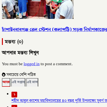
চাঁপাইনবাবগঞ্জ রেল স্টেশন (কলাপট্টি) সড়ক নির্মাণকাজে
মন্তব্য (০)
আপনার মন্তব্য লিখুন
You must be
logged in
to post a comment.
সবচেয়ে বেশি পঠিত
আজ
এই সপ্তাহ
এই মাস
১
শহীদ আবুল কাশেম মহাবিদ্যালয়ের ৪০ বছর পূর্তি উপলক্ষ্যে সুবর্