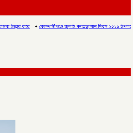
ম্পানীগঞ্জে জুলাই গনঅভ্যুত্থান দিবস ২০২৬ উপলক্ষে আলোচনা সভা ও বিশে