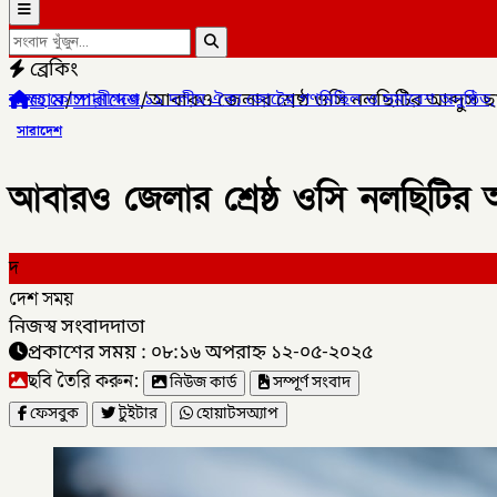
ব্রেকিং
হোম
/
সারাদেশ
/
আবারও জেলার শ্রেষ্ঠ ওসি নলছিটির আব্দুস ছ
 ১১ দলীয় ঐক্য জোটের গণমিছিল ও সমাবেশ অনুষ্ঠিত,
✦
লালমনিরহাটের কালীগ
সারাদেশ
আবারও জেলার শ্রেষ্ঠ ওসি নলছিটির আ
দ
দেশ সময়
নিজস্ব সংবাদদাতা
প্রকাশের সময় : ০৮:১৬ অপরাহ্ন ১২-০৫-২০২৫
ছবি তৈরি করুন:
নিউজ কার্ড
সম্পূর্ণ সংবাদ
ফেসবুক
টুইটার
হোয়াটসঅ্যাপ