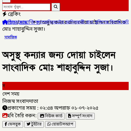
ব্রেকিং
হোম
/
সামাজিক
/
অসুস্থ কন্যার জন্য দোয়া চাইলেন সাংবাদিক
✦
লালমনিরহাটের আদিতমারী থানা পুলিশের বিশেষ অভিযানে , মাদক সম্রাট
মোঃ শাহাবুদ্দিন সুজা।
সামাজিক
অসুস্থ কন্যার জন্য দোয়া চাইলেন
সাংবাদিক মোঃ শাহাবুদ্দিন সুজা।
দ
দেশ সময়
নিজস্ব সংবাদদাতা
প্রকাশের সময় : ০২:৫৪ অপরাহ্ন ০১-০৭-২০২৫
ছবি তৈরি করুন:
নিউজ কার্ড
সম্পূর্ণ সংবাদ
ফেসবুক
টুইটার
হোয়াটসঅ্যাপ