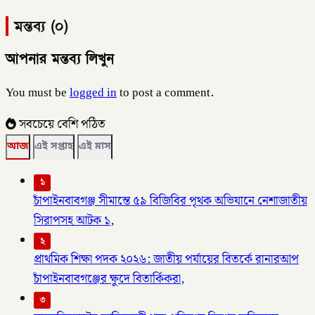
মন্তব্য (০)
আপনার মন্তব্য লিখুন
You must be
logged in
to post a comment.
সবচেয়ে বেশি পঠিত
আজ
এই সপ্তাহ
এই মাস
১
চাঁপাইনবাবগঞ্জ সীমান্তে ৫৯ বিজিবির পৃথক অভিযানে নেশাজাতীয়
সিরাপসহ আটক ১,
২
প্রাথমিক শিক্ষা পদক ২০২৬: জাতীয় পর্যায়ের বিতর্কে রানারআপ
চাঁপাইনবাবগঞ্জের ক্ষুদে বিতার্কিকরা,
৩