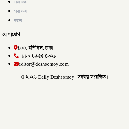
সামাজিক
সারা দেশ
দুর্ঘটনা
যোগাযোগ
১০০, মতিঝিল, ঢাকা
+৮৮০ ২-৯৫৫ ৪৩২১
editor@deshsomoy.com
© ২০২৬ Daily Deshsomoy। সর্বস্বত্ব সংরক্ষিত।