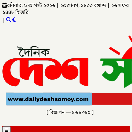
রবিবার, ৯ আগস্ট ২০২৬
|
২৫ শ্রাবণ, ১৪৩৩ বঙ্গাব্দ
|
২৬ সফর
১৪৪৮ হিজরি
|
[ বিজ্ঞাপন — ৪৬৮×৬০ ]