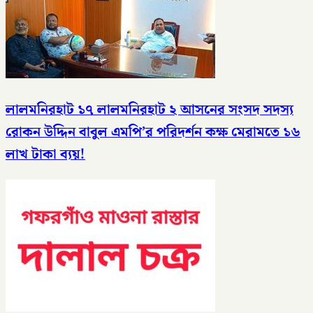
লালমনিরহাট ১৭ লালমনিরহাট ২ আসনের সংসদ সদস্য
রোকন উদ্দিন বাবুল এমপি’র পরিদর্শন কক্ষ মেরামতে ১৬
লাখ টাকা ব্যয়!