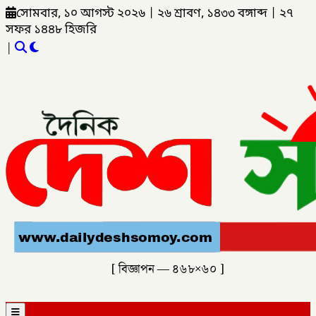
সোমবার, ১০ আগস্ট ২০২৬
|
২৬ শ্রাবণ, ১৪৩৩ বঙ্গাব্দ
|
২৭
সফর ১৪৪৮ হিজরি
|
[ বিজ্ঞাপন — ৪৬৮×৬০ ]