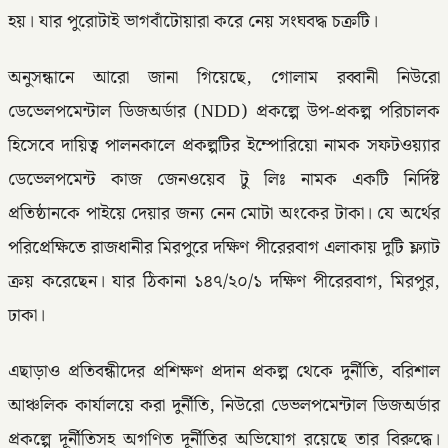
হয়। যার পুরোটাই ভাগবাঁটোয়ারা করে নেয় সংঘবদ্ধ চক্রটি।
অনুসন্ধানে আরো জানা গিয়েছে, গোলাম রব্বানী নিউরো
ডেভেলপমেন্টাল ডিজঅর্ডার (NDD) প্রকল্পে উপ-প্রকল্প পরিচালক
হিসেবে দায়িত্ব পালনকালে প্রকল্পটির ইম্পোরিয়ো নামক সফটওয়্যার
ডেভেলপমেন্ট কাজ জেনওয়েব টু লিঃ নামক একটি নির্দিষ্ট
প্রতিষ্ঠানকে পাইয়ে দেয়ার জন্য নেন মোটা অংকের টাকা। যে অর্থের
পরিপ্রেক্ষিতে রাজধানীর মিরপুরে দক্ষিণ পীরেরবাগ এলাকায় দুটি ফ্ল্যাট
ক্রয় করেছেন। যার ঠিকানা ১৪৭/২০/১ দক্ষিণ পীরেরবাগ, মিরপুর,
ঢাকা।
এছাড়াও প্রতিবন্ধীদের প্রশিক্ষণ প্রদান প্রকল্প থেকে দুর্নীতি, বরিশাল
আঞ্চলিক কার্যালয়ে করা দুর্নীতি, নিউরো ডেভলপমেন্টাল ডিজঅর্ডার
প্রকল্পে দূর্নীতিসহ অগণিত দূর্নীতির অভিযোগ রয়েছে তার বিরুদ্ধে।