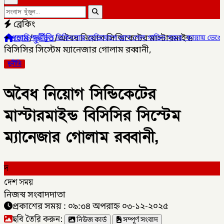
ব্রেকিং
হোম
/
দুর্নীতি
/
অবৈধ নিয়োগ সিন্ডিকেটের মাস্টারমাইন্ড
ল চিকিৎসার অভিযোগে প্রাণ গেল গাভিন গরুর, কান্নায় ভেঙে পড়লেন খামারি
বিসিসির সিস্টেম ম্যানেজার গোলাম রব্বানী,
দুর্নীতি
অবৈধ নিয়োগ সিন্ডিকেটের
মাস্টারমাইন্ড বিসিসির সিস্টেম
ম্যানেজার গোলাম রব্বানী,
দ
দেশ সময়
নিজস্ব সংবাদদাতা
প্রকাশের সময় : ০৯:৩৪ অপরাহ্ন ০৩-১২-২০২৫
ছবি তৈরি করুন:
নিউজ কার্ড
সম্পূর্ণ সংবাদ