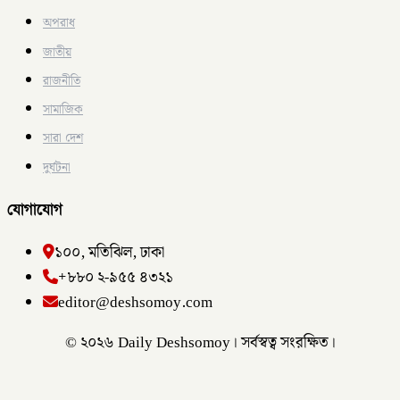
অপরাধ
জাতীয়
রাজনীতি
সামাজিক
সারা দেশ
দুর্ঘটনা
যোগাযোগ
১০০, মতিঝিল, ঢাকা
+৮৮০ ২-৯৫৫ ৪৩২১
editor@deshsomoy.com
© ২০২৬ Daily Deshsomoy। সর্বস্বত্ব সংরক্ষিত।