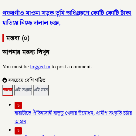
গফরগাঁও-মাওনা সড়ক ভূমি অধিগ্রহণে কোটি কোটি টাকা
হাতিয়ে নিচ্ছে দালাল চক্র,
মন্তব্য (০)
আপনার মন্তব্য লিখুন
You must be
logged in
to post a comment.
সবচেয়ে বেশি পঠিত
আজ
এই সপ্তাহ
এই মাস
১
হারাটীতে ঐতিহ্যবাহী হাডুডু খেলার উদ্বোধন, গ্রামীণ সংস্কৃতি চর্চার
আহ্বান,
২