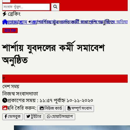
ব্রেকিং
হোম
/
গ্রাম গঞ্জ
/
শার্শায় যুবদলের কর্মী সমাবেশ অনুষ্ঠিত
লালমনিরহাটের আদিতমারী থানা পুলিশের বিশেষ অভিযানে , মাদক সম্রাট মা
গ্রাম গঞ্জ
শার্শায় যুবদলের কর্মী সমাবেশ
অনুষ্ঠিত
দ
দেশ সময়
নিজস্ব সংবাদদাতা
প্রকাশের সময় : ১১:৫৭ পূর্বাহ্ন ১০-১১-২০২০
ছবি তৈরি করুন:
নিউজ কার্ড
সম্পূর্ণ সংবাদ
ফেসবুক
টুইটার
হোয়াটসঅ্যাপ