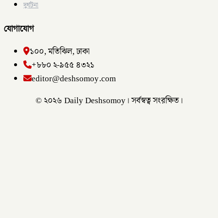
দুর্ঘটনা
যোগাযোগ
১০০, মতিঝিল, ঢাকা
+৮৮০ ২-৯৫৫ ৪৩২১
editor@deshsomoy.com
© ২০২৬ Daily Deshsomoy। সর্বস্বত্ব সংরক্ষিত।