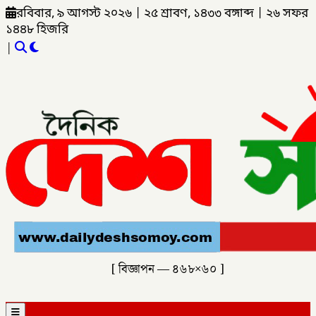
রবিবার, ৯ আগস্ট ২০২৬
|
২৫ শ্রাবণ, ১৪৩৩ বঙ্গাব্দ
|
২৬ সফর
১৪৪৮ হিজরি
|
[ বিজ্ঞাপন — ৪৬৮×৬০ ]