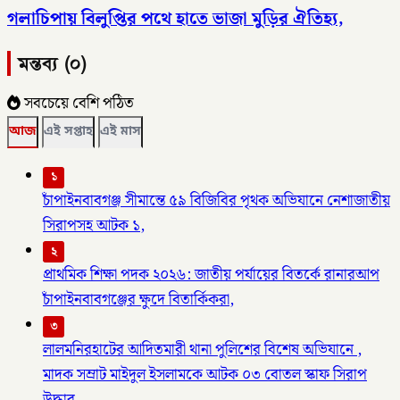
গলাচিপায় বিলুপ্তির পথে হাতে ভাজা মুড়ির ঐতিহ্য,
মন্তব্য (০)
সবচেয়ে বেশি পঠিত
আজ
এই সপ্তাহ
এই মাস
১
চাঁপাইনবাবগঞ্জ সীমান্তে ৫৯ বিজিবির পৃথক অভিযানে নেশাজাতীয়
সিরাপসহ আটক ১,
২
প্রাথমিক শিক্ষা পদক ২০২৬: জাতীয় পর্যায়ের বিতর্কে রানারআপ
চাঁপাইনবাবগঞ্জের ক্ষুদে বিতার্কিকরা,
৩
লালমনিরহাটের আদিতমারী থানা পুলিশের বিশেষ অভিযানে ,
মাদক সম্রাট মাইদুল ইসলামকে আটক ০৩ বোতল স্কাফ সিরাপ
উদ্ধার,