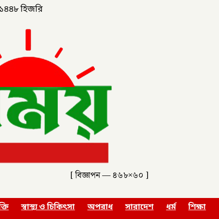
১৪৪৮ হিজরি
[ বিজ্ঞাপন — ৪৬৮×৬০ ]
ক্তি
স্বাস্থ্য ও চিকিৎসা
অপরাধ
সারাদেশ
ধর্ম
শিক্ষা