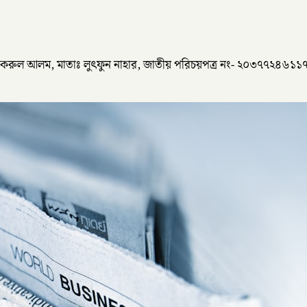
ফকরুল আলম, মাতাঃ লুৎফুন নাহার, জাতীয় পরিচয়পত্র নং- ২০৩৭৭২৪৬১১৭, 