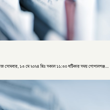
 গত রোজ সোমবার, ১৩ মে ২০২৪ খ্রিঃ সকাল ১১:৩০ ঘটিকার সময় গোপালগঞ্জ…