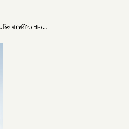
ঠিকানা (স্থায়ী)ঃ গ্রামঃ…