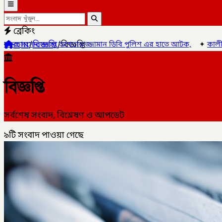
ব্রেকিং
হোম
/
বিজ্ঞপ্তি
/
বিজ্ঞপ্তি
 হাতে আটক,
✦
কালীগঞ্জ পৌরসভার প্রশিক্ষণার্থীদের মাঝে যাতায়াত ভাতা ও
বিজ্ঞপ্তি
সর্বশেষ সংবাদ, বিশ্লেষণ ও আপডেট
৯টি
সংবাদ পাওয়া গেছে