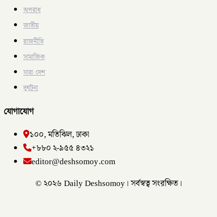
অপরাধ
জাতীয়
রাজনীতি
সামাজিক
সারা দেশ
দুর্ঘটনা
যোগাযোগ
১০০, মতিঝিল, ঢাকা
+৮৮০ ২-৯৫৫ ৪৩২১
editor@deshsomoy.com
© ২০২৬ Daily Deshsomoy। সর্বস্বত্ব সংরক্ষিত।