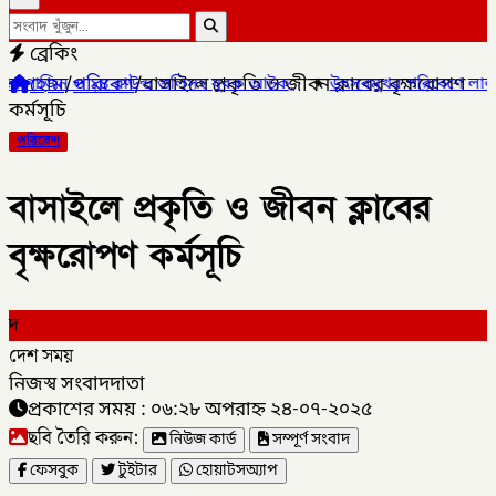
ব্রেকিং
হোম
/
পরিবেশ
/
বাসাইলে প্রকৃতি ও জীবন ক্লাবের বৃক্ষরোপণ
সহ যুবক আটক,
✦
উৎসবমুখর পরিবেশে লালমনিরহাট জেলা দলিল লেখক সমিতির ত
কর্মসূচি
পরিবেশ
বাসাইলে প্রকৃতি ও জীবন ক্লাবের
বৃক্ষরোপণ কর্মসূচি
দ
দেশ সময়
নিজস্ব সংবাদদাতা
প্রকাশের সময় : ০৬:২৮ অপরাহ্ন ২৪-০৭-২০২৫
ছবি তৈরি করুন:
নিউজ কার্ড
সম্পূর্ণ সংবাদ
ফেসবুক
টুইটার
হোয়াটসঅ্যাপ