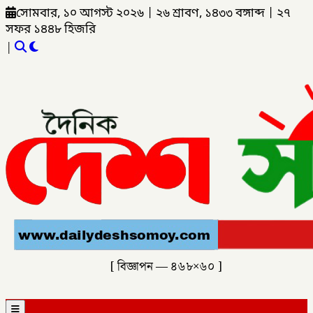
সোমবার, ১০ আগস্ট ২০২৬
|
২৬ শ্রাবণ, ১৪৩৩ বঙ্গাব্দ
|
২৭
সফর ১৪৪৮ হিজরি
|
[ বিজ্ঞাপন — ৪৬৮×৬০ ]