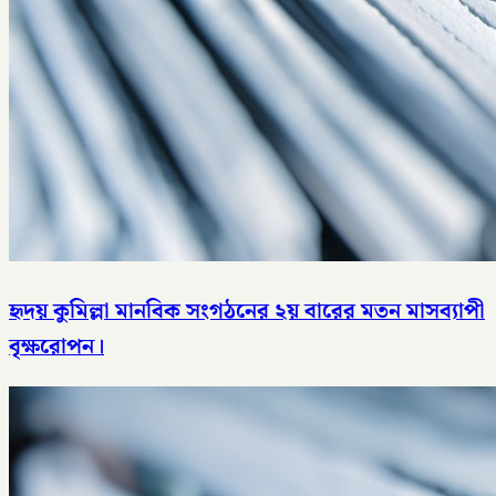
হৃদয় কুমিল্লা মানবিক সংগঠনের ২য় বারের মতন মাসব্যাপী
বৃক্ষরোপন।