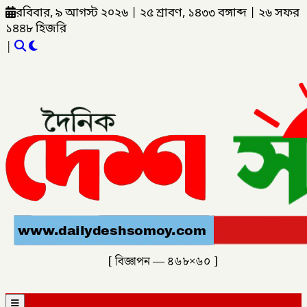
রবিবার, ৯ আগস্ট ২০২৬
|
২৫ শ্রাবণ, ১৪৩৩ বঙ্গাব্দ
|
২৬ সফর
১৪৪৮ হিজরি
|
[ বিজ্ঞাপন — ৪৬৮×৬০ ]