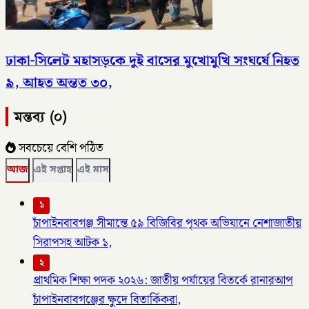
ঢাকা-সিলেট মহাসড়কে দুই বাসের মুখোমুখি সংঘর্ষে নিহত
৯, আহত অন্তত ৩০,
মন্তব্য (০)
সবচেয়ে বেশি পঠিত
আজ
এই সপ্তাহ
এই মাস
১
চাঁপাইনবাবগঞ্জ সীমান্তে ৫৯ বিজিবির পৃথক অভিযানে নেশাজাতীয়
সিরাপসহ আটক ১,
২
প্রাথমিক শিক্ষা পদক ২০২৬: জাতীয় পর্যায়ের বিতর্কে রানারআপ
চাঁপাইনবাবগঞ্জের ক্ষুদে বিতার্কিকরা,