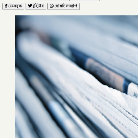
ফেসবুক
টুইটার
হোয়াটসঅ্যাপ