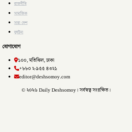
রাজনীতি
সামাজিক
সারা দেশ
দুর্ঘটনা
যোগাযোগ
১০০, মতিঝিল, ঢাকা
+৮৮০ ২-৯৫৫ ৪৩২১
editor@deshsomoy.com
© ২০২৬ Daily Deshsomoy। সর্বস্বত্ব সংরক্ষিত।