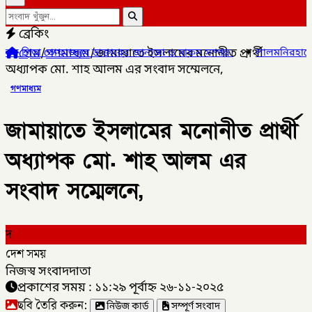
ব্রেকিং
হোম
/
গণমাধ্যম
/
জামায়াতে ইসলামের মনোনীত প্রার্থী
াজ্জল ডাক্তারের জানাজা ও দাফন সম্পন্ন।
✦
লালমনিরহাটের ৫ উপজেলার ৪
অধ্যাপক মো. শাহ আলম এর সংবাদ সম্মেলনে,
গণমাধ্যম
জামায়াতে ইসলামের মনোনীত প্রার্থী
অধ্যাপক মো. শাহ আলম এর
সংবাদ সম্মেলনে,
দ
দেশ সময়
নিজস্ব সংবাদদাতা
প্রকাশের সময় : ১১:২৯ পূর্বাহ্ন ২৬-১১-২০২৫
ছবি তৈরি করুন:
নিউজ কার্ড
সম্পূর্ণ সংবাদ