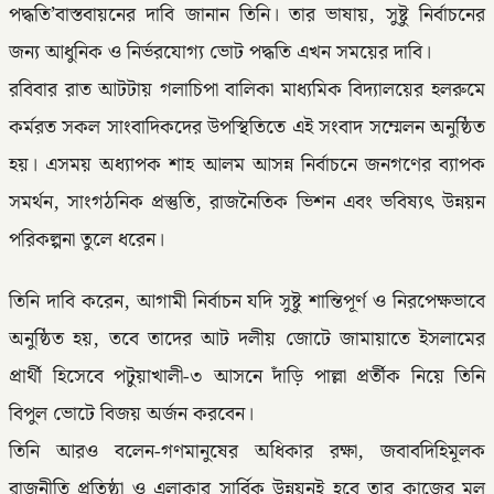
পদ্ধতি’বাস্তবায়নের দাবি জানান তিনি। তার ভাষায়, সুষ্টু নির্বাচনের
জন্য আধুনিক ও নির্ভরযোগ্য ভোট পদ্ধতি এখন সময়ের দাবি।
রবিবার রাত আটটায় গলাচিপা বালিকা মাধ্যমিক বিদ্যালয়ের হলরুমে
কর্মরত সকল সাংবাদিকদের উপস্থিতিতে এই সংবাদ সম্মেলন অনুষ্ঠিত
হয়। এসময় অধ্যাপক শাহ আলম আসন্ন নির্বাচনে জনগণের ব্যাপক
সমর্থন, সাংগঠনিক প্রস্তুতি, রাজনৈতিক ভিশন এবং ভবিষ্যৎ উন্নয়ন
পরিকল্পনা তুলে ধরেন।
তিনি দাবি করেন, আগামী নির্বাচন যদি সুষ্টু শান্তিপূর্ণ ও নিরপেক্ষভাবে
অনুষ্ঠিত হয়, তবে তাদের আট দলীয় জোটে জামায়াতে ইসলামের
প্রার্থী হিসেবে পটুয়াখালী-৩ আসনে দাঁড়ি পাল্লা প্রর্তীক নিয়ে তিনি
বিপুল ভোটে বিজয় অর্জন করবেন।
তিনি আরও বলেন-গণমানুষের অধিকার রক্ষা, জবাবদিহিমূলক
রাজনীতি প্রতিষ্ঠা ও এলাকার সার্বিক উন্নয়নই হবে তার কাজের মূল