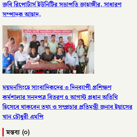
জবি রিপোর্টার্স ইউনিটির সভাপতি জাহাঙ্গীর, সাধারণ
সম্পাদক আহাদ,
ময়মনসিংহে সাংবাদিকদের ৩ দিনব্যাপী প্রশিক্ষণ
কর্মশালার সনদপত্র বিতরণ ৫ আগস্ট​ প্রধান অতিথি
হিসেবে থাকবেন তথ্য ও সম্প্রচার প্রতিমন্ত্রী জনাব ইয়াসের
খান চৌধুরী এমপি
মন্তব্য (০)