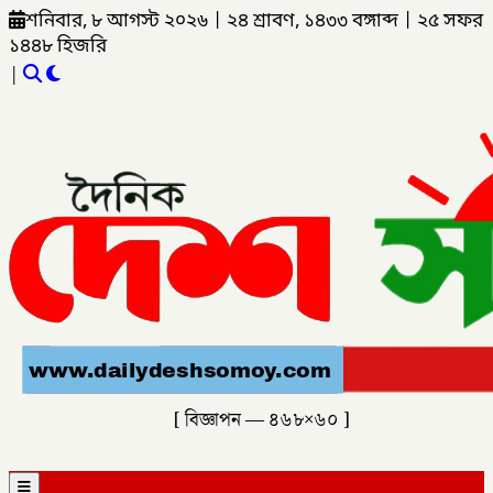
শনিবার, ৮ আগস্ট ২০২৬
|
২৪ শ্রাবণ, ১৪৩৩ বঙ্গাব্দ
|
২৫ সফর
১৪৪৮ হিজরি
|
[ বিজ্ঞাপন — ৪৬৮×৬০ ]