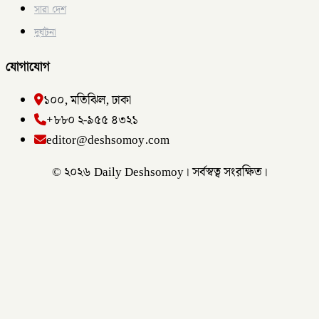
সারা দেশ
দুর্ঘটনা
যোগাযোগ
১০০, মতিঝিল, ঢাকা
+৮৮০ ২-৯৫৫ ৪৩২১
editor@deshsomoy.com
© ২০২৬ Daily Deshsomoy। সর্বস্বত্ব সংরক্ষিত।