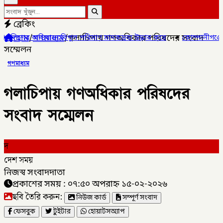
ব্রেকিং
হোম
/
গণমাধ্যম
/
গলাচিপায় গণঅধিকার পরিষদের সংবাদ
পুল পরিমাণ মাদকদ্রব্য উদ্ধার করে
✦
কোম্পানীগঞ্জে জুলাই গনঅভ্যুত্থ
সম্মেলন
গণমাধ্যম
গলাচিপায় গণঅধিকার পরিষদের
সংবাদ সম্মেলন
দ
দেশ সময়
নিজস্ব সংবাদদাতা
প্রকাশের সময় : ০৭:৫০ অপরাহ্ন ১৫-০২-২০২৬
ছবি তৈরি করুন:
নিউজ কার্ড
সম্পূর্ণ সংবাদ
ফেসবুক
টুইটার
হোয়াটসঅ্যাপ