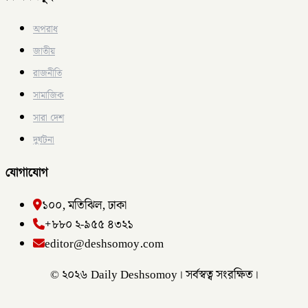
অপরাধ
জাতীয়
রাজনীতি
সামাজিক
সারা দেশ
দুর্ঘটনা
যোগাযোগ
১০০, মতিঝিল, ঢাকা
+৮৮০ ২-৯৫৫ ৪৩২১
editor@deshsomoy.com
© ২০২৬ Daily Deshsomoy। সর্বস্বত্ব সংরক্ষিত।