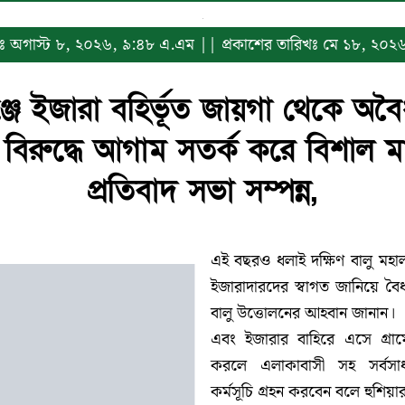
রিখঃ অগাস্ট ৮, ২০২৬, ৯:৪৮ এ.এম || প্রকাশের তারিখঃ মে ১৮, ২০
্জে ইজারা বহির্ভূত জায়গা থেকে অবৈ
 বিরুদ্ধে আগাম সতর্ক করে বিশাল ম
প্রতিবাদ সভা সম্পন্ন,
এই বছরও ধলাই দক্ষিণ বালু মহা
ইজারাদারদের স্বাগত জানিয়ে ব
বালু উত্তোলনের আহবান জানান।
এবং ইজারার বাহিরে এসে গ্রাম
করলে এলাকাবাসী সহ সর্বস
কর্মসূচি গ্রহন করবেন বলে হুশিয়