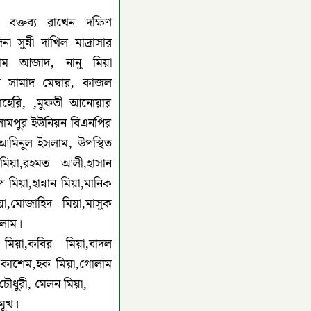
 বক্তব্য রাখেন দক্ষিণ
 সুন্নী দাখিল মাদ্রাসার
াম আজাদ, নানু মিয়া
ুস সামাদ মেম্বার, কাজল
াহেরি, ,মুফতী আনোয়ার
ইসলামপুর ইউনিয়ন বিএনপির
আমিনুল ইসলাম, উপস্থিত
মিয়া,রহমত আলী,হাসান
 মিয়া,হান্নান মিয়া,মানিক
য়া,মোজাহিদ মিয়া,মাসুক
লাম।
 মিয়া,কবির মিয়া,বাদল
ু কাশেম,হক মিয়া,গোলাম
ৌধুরী, মেলন মিয়া,
মূখ।