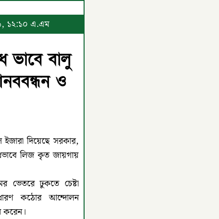
২৬, ১২:১০ এ.এম
ধ ভাবে বালু
ানববন্ধন ও
ল ইজারা দিয়েছে সরকার,
ৈধভাবে লিজ কৃত জায়গায়
ের ভেতরে ঢুকতে চেষ্টা
াধারণ কঠোর আন্দোলন
ার করেন।