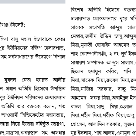
বিশেষ অতিথি হিসেবে বক্তব্য
ঢালারপাড় মোস্তফানগর নূরে মদিনা
গঞ্জ)সিলেট;
সাবেক সভাপতি আব্দুস সাল
মেম্বার,জসীম উদ্দিন জসু,আব্দ
্ষিণ বালু মহাল ইজারাকে কেন্দ্র
মিয়া,মুফতী হোসাইন আহমেদ ত
পুর ইউনিয়নের দক্ষিণ ঢালারপাড়,
শাহ কোম্পানীগঞ্জী, ২ নং পূর্ব 
সহ সর্বসাধারণের উদ্যোগে বিশাল
সাধারণ সম্পাদক আব্দুস সালাম,
।
ছিলেন হুমায়ুন কবির, গনি 
লা যুবদল নেতা হযরত আলীর
মিয়া,সাদেক মিয়া,রুবেল মিয়া,রুপ
নে প্রধান অতিথি হিসেবে উপস্থিত
মিয়া,নাজির সরকার, বাচ্চু মি
মপুর ইউনিয়ন পরিষদের চেয়ারম্যান
আহমেদ। সফর মিয়া,অবাইদুল ইস
অতিথি তার বক্তব্যে বলেন, গত
বাদল মিয়া,সাদু মিয়া,হেলাল
 আওয়ামী সিন্ডিকেটের সহায়তায়,
মিয়া,শহীদ মিয়া,শরীফ মিয়া,আব
জারা নিয়ে ইজারা বহির্ভূত জায়গা,
হোসেন, আলামিন সরকার, সুজন চ
জিদ,মাদ্রাসা,কবরস্থান সহ অসহায়
নুর ইসলাম, শাহ আলম,এনামুল প্র