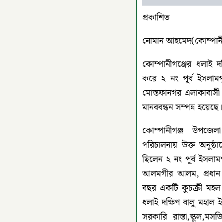
প্রকাশিত
নোমান আহমেদ(কোম্পানী
কোম্পানীগঞ্জের ধলাই দক
করে ২ নং পূর্ব ইসলাম
মোস্তফানগর এলাকাবাসী 
মানববন্ধন সম্পন্ন হয়েছে
কোম্পানীগঞ্জ উপজে
পরিচালনায় উক্ত অনুষ্ঠা
ছিলেন ২ নং পূর্ব ইসলা
আলমগীর আলম, প্রধান 
বছর একটি কুচক্রী মহল
ধলাই দক্ষিণ বালু মহাল ই
সরকারি রাস্তা,স্কুল,মস